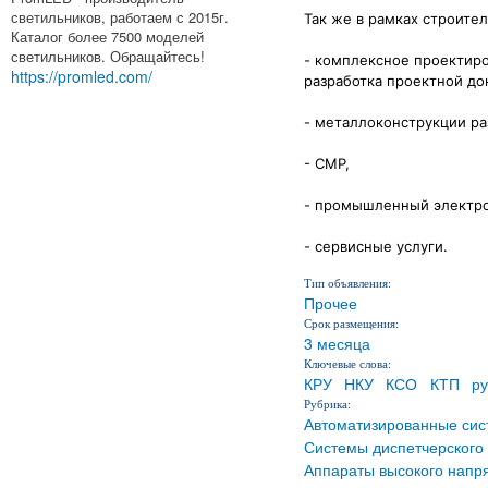
светильников, работаем с 2015г.
Так же в рамках строител
Каталог более 7500 моделей
светильников. Обращайтесь!
- комплексное проектиро
https://promled.com/
разработка проектной док
- металлоконструкции ра
- СМР,
- промышленный электр
- сервисные услуги.
Тип объявления:
Прочее
Срок размещения:
3 месяца
Ключевые слова:
КРУ
НКУ
КСО
КТП
ру
Рубрика:
Автоматизированные сис
Системы диспетчерского
Аппараты высокого напр