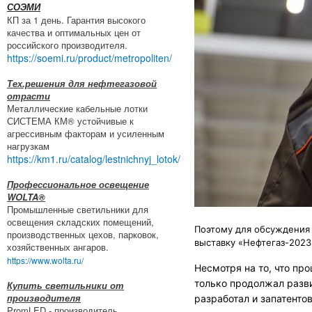
СОЭМИ
КП за 1 день. Гарантия высокого
качества и оптимальных цен от
российского производителя.
https://soemi.ru/product/metropoliten/
Тех.решения для нефтегазовой
отрасти
Металлические кабельные лотки
СИСТЕМА КМ® устойчивые к
агрессивным факторам и усиленным
нагрузкам
https://km1.ru/catalog/lestnichnyj_lotok/
Профессиональное освещение
WOLTA®
Промышленные светильники для
освещения складских помещений,
Поэтому для обсуждения
производственных цехов, парковок,
выставку «Нефтегаз-2023»
хозяйственных ангаров.
https://www.wolta.ru/
Несмотря на то, что пр
только продолжал разви
Купить светильники от
производителя
разработал и запатент
PromLED - производитель