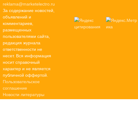
reklama@marketelectro.ru
За содержание новостей,
объявлений и
комментариев,
размещенных
пользователями сайта,
редакция журнала
ответственности не
несет. Вся информация
носит справочный
характер и не является
публичной оффертой.
Пользовательское
соглашение
Новости литературы