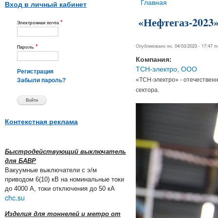
Вы здесь
Главная
Вход в личный кабинет
«Нефтегаз-2023
*
Электронная почта
*
Опубликовано пн, 04/03/2023 - 17:47 
Пароль
Компания:
ТСН-электро, ООО
Регистрация
«ТСН-электро» - отечествен
Забыли пароль?
сектора.
Контекстная реклама
Быстродействующий выключатель
для БАВР
Вакуумные выключатели с э/м
приводом 6(10) кВ на номинальные токи
до 4000 А, токи отключения до 50 кА
chc.su
Изделия для тоннелей и метро от