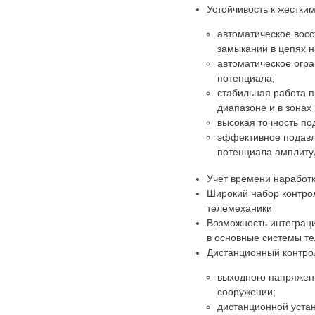
Устойчивость к жестки
автоматическое вос
замыканий в цепях н
автоматическое огр
потенциала;
стабильная работа п
диапазоне и в зонах
высокая точность п
эффективное подавл
потенциала амплиту
Учет времени наработ
Широкий набор контро
телемеханики
Возможность интеграц
в основные системы т
Дистанционный контро
выходного напряжени
сооружении;
дистанционной устан