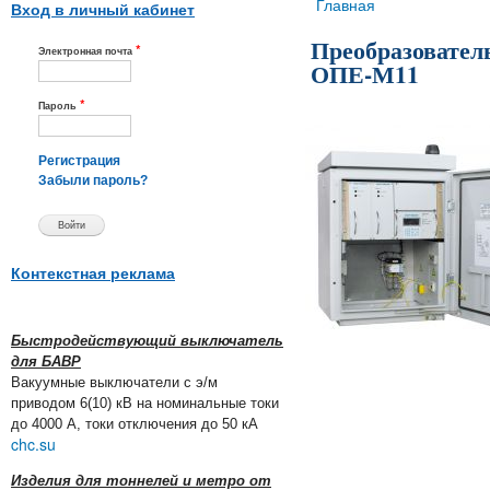
Вы здесь
Главная
Вход в личный кабинет
Преобразовате
*
Электронная почта
ОПЕ-М11
*
Пароль
Регистрация
Забыли пароль?
Контекстная реклама
Быстродействующий выключатель
для БАВР
Вакуумные выключатели с э/м
приводом 6(10) кВ на номинальные токи
до 4000 А, токи отключения до 50 кА
chc.su
Изделия для тоннелей и метро от