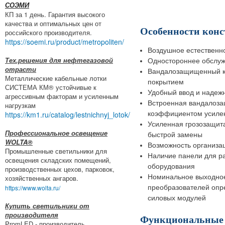
СОЭМИ
КП за 1 день. Гарантия высокого
качества и оптимальных цен от
Особенности кон
российского производителя.
https://soemi.ru/product/metropoliten/
Воздушное естественн
Тех.решения для нефтегазовой
Одностороннее обслуж
отрасти
Вандалозащищенный к
Металлические кабельные лотки
покрытием
СИСТЕМА КМ® устойчивые к
Удобный ввод и надеж
агрессивным факторам и усиленным
Встроенная вандалоз
нагрузкам
https://km1.ru/catalog/lestnichnyj_lotok/
коэффициентом усиле
Усиленная грозозащит
Профессиональное освещение
быстрой замены
WOLTA®
Возможность организац
Промышленные светильники для
Наличие панели для р
освещения складских помещений,
оборудования
производственных цехов, парковок,
Номинальное выходное
хозяйственных ангаров.
https://www.wolta.ru/
преобразователей опр
силовых модулей
Купить светильники от
производителя
Функциональные 
PromLED - производитель