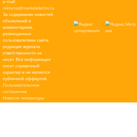
e-mail:
reklama@marketelectro.ru
За содержание новостей,
объявлений и
комментариев,
размещенных
пользователями сайта,
редакция журнала
ответственности не
несет. Вся информация
носит справочный
характер и не является
публичной оффертой.
Пользовательское
соглашение
Новости литературы