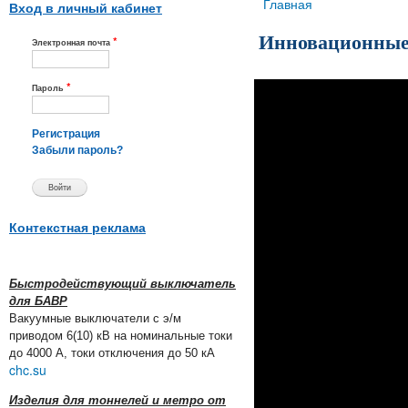
Вы здесь
Главная
Вход в личный кабинет
Инновационные
*
Электронная почта
*
Пароль
Регистрация
Забыли пароль?
Контекстная реклама
Быстродействующий выключатель
для БАВР
Вакуумные выключатели с э/м
приводом 6(10) кВ на номинальные токи
до 4000 А, токи отключения до 50 кА
chc.su
Изделия для тоннелей и метро от