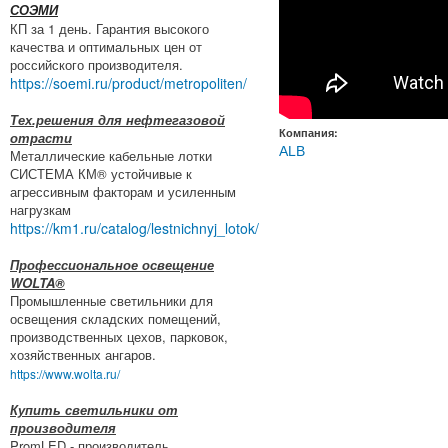
СОЭМИ
КП за 1 день. Гарантия высокого
качества и оптимальных цен от
российского производителя.
https://soemi.ru/product/metropoliten/
Тех.решения для нефтегазовой
Компания:
отрасти
ALB
Металлические кабельные лотки
СИСТЕМА КМ® устойчивые к
агрессивным факторам и усиленным
нагрузкам
https://km1.ru/catalog/lestnichnyj_lotok/
Профессиональное освещение
WOLTA®
Промышленные светильники для
освещения складских помещений,
производственных цехов, парковок,
хозяйственных ангаров.
https://www.wolta.ru/
Купить светильники от
производителя
PromLED - производитель