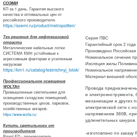
СОЭМИ
КП за 1 день. Гарантия высокого
качества и оптимальных цен от
российского производителя.
https://soemi.ru/product/metropoliten/
Тех.решения для нефтегазовой
Серия ПВС
отрасти
Гарантийный срок 2 года
Металлические кабельные лотки
Произведено Российская
СИСТЕМА КМ® устойчивые к
Номинальное сечение пр
агрессивным факторам и усиленным
нагрузкам
Изоляция жилы Поливин
https://km1.ru/catalog/lestnichnyj_lotok/
Номинальное напряжение
Материал внешней оболо
Профессиональное освещение
WOLTA®
Провода предназначены
Промышленные светильники для
и электроинструмента, 
освещения складских помещений,
механизации и других 
производственных цехов, парковок,
электрической сети с 
хозяйственных ангаров.
напряжением 380В, при
https://www.wolta.ru/
удлинительных шнуров.
Купить светильники от
производителя
-изготовлено по заказу
PromLED - производитель