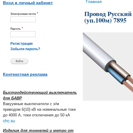
Вы здесь
Главная
Вход в личный кабинет
Провод Русский
*
Электронная почта
(уп.100м) 7895
*
Пароль
Регистрация
Забыли пароль?
Контекстная реклама
Быстродействующий выключатель
для БАВР
Вакуумные выключатели с э/м
приводом 6(10) кВ на номинальные токи
до 4000 А, токи отключения до 50 кА
chc.su
Изделия для тоннелей и метро от