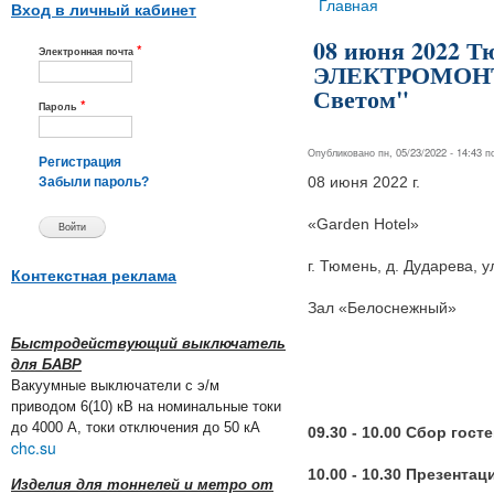
Вы здесь
Главная
Вход в личный кабинет
08 июня 2022 Т
*
Электронная почта
ЭЛЕКТРОМОНТА
Светом"
*
Пароль
Опубликовано пн, 05/23/2022 - 14:43 
Регистрация
08 июня 2022 г.
Забыли пароль?
«Garden Hotel»
г. Тюмень, д. Дударева, у
Контекстная реклама
Зал «Белоснежный»
Быстродействующий выключатель
для БАВР
Вакуумные выключатели с э/м
приводом 6(10) кВ на номинальные токи
до 4000 А, токи отключения до 50 кА
09.30 - 10.00 Сбор гос
chc.su
10.00 - 10.30 Презента
Изделия для тоннелей и метро от