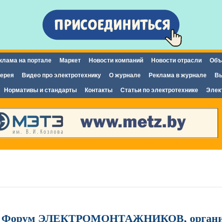
Перейти к
основному
содержанию
клама на портале
Маркет
Новости компаний
Новости отрасли
Объ
ерея
Видео про электротехнику
О журнале
Реклама в журнале
Вы
Нормативы и стандарты
Контакты
Статьи по электротехнике
Элек
г - Форум ЭЛЕКТРОМОНТАЖНИКОВ, органи