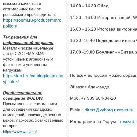
высокого качества и
14.00 - 14.30 Обед
оптимальных цен от
российского производителя.
14.30 - 16.00 Интернет вещей, 
https://soemi.ru/product/metro
politen/
16.00 - 16.20 Итоговая викторин
Тех.решения для
16.20 -16.40 Подведение итогов
нефтегазовой отрасти
Металлические кабельные
17.00 -19.00 Боулинг - «Битва
лотки СИСТЕМА КМ®
устойчивые к агрессивным
факторам и усиленным
нагрузкам
https://km1.ru/catalog/lestnichn
По всем вопросам можно обращ
yj_lotok/
Эйвазов Александр
Профессиональное
освещение WOLTA®
Моб. +7 909 584-84-20
Промышленные светильники
для освещения складских
E-Mail:
direct@vyborg.russvet.ru
помещений, производственных
цехов, парковок, хозяйственных
Регистрация на Форум -
russvet-
ангаров.
https://www.wolta.ru/