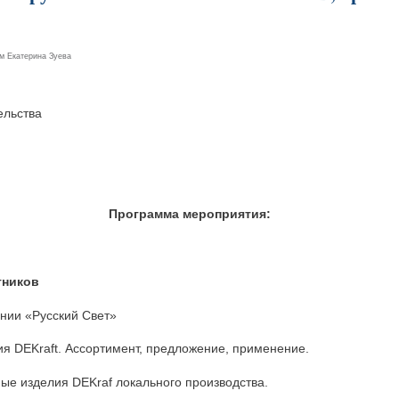
ем
Екатерина Зуева
ельства
Программа мероприятия:
стников
ании «Русский Свет»
ия DEKraft. Ассортимент, предложение, применение.
ные изделия DEKraf локального производства.