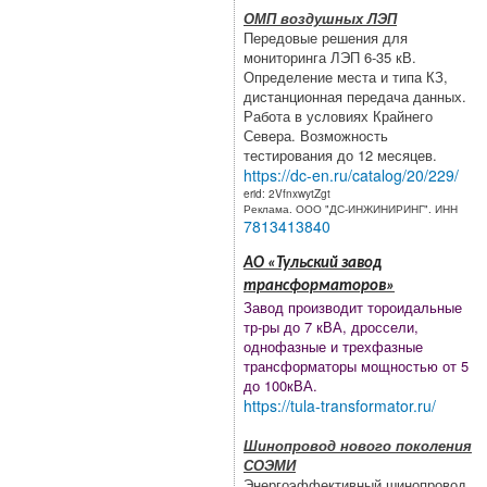
ОМП воздушных ЛЭП
Передовые решения для
мониторинга ЛЭП 6-35 кВ.
.
Определение места и типа КЗ,
дистанционная передача данных.
Работа в условиях Крайнего
Севера. Возможность
тестирования до 12 месяцев.
https://dc-en.ru/catalog/20/229/
erid: 2VfnxwytZgt
Реклама. ООО "ДС-ИНЖИНИРИНГ". ИНН
7813413840
АО «Тульский завод
трансформаторов»
Завод производит тороидальные
тр-ры до 7 кВА, дроссели,
однофазные и трехфазные
трансформаторы мощностью от 5
до 100кВА.
https://tula-transformator.ru/
Шинопровод нового поколения
СОЭМИ
Энергоэффективный шинопровод