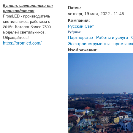
Купить светильники от
Dates:
производителя
четверг, 19 мая, 2022 - 11:45
PromLED - производитель
Компания:
светильников, работаем с
Русский Свет
2015г. Каталог более 7500
моделей светильников.
Рубрика:
Партнерство
Работы и услуги
Обращайтесь!
https://promled.com/
Электроинструменты - промышл
Изображения: