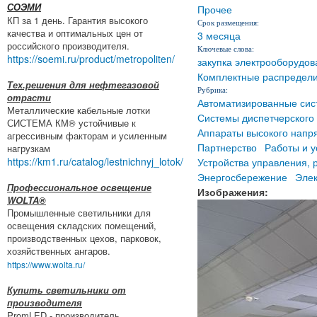
СОЭМИ
Прочее
КП за 1 день. Гарантия высокого
Срок размещения:
качества и оптимальных цен от
3 месяца
российского производителя.
Ключевые слова:
https://soemi.ru/product/metropoliten/
закупка электрооборудов
Комплектные распредели
Тех.решения для нефтегазовой
Рубрика:
отрасти
Автоматизированные сис
Металлические кабельные лотки
Системы диспетчерского
СИСТЕМА КМ® устойчивые к
Аппараты высокого напр
агрессивным факторам и усиленным
Партнерство
Работы и у
нагрузкам
https://km1.ru/catalog/lestnichnyj_lotok/
Устройства управления, 
Энергосбережение
Эле
Профессиональное освещение
Изображения:
WOLTA®
Промышленные светильники для
освещения складских помещений,
производственных цехов, парковок,
хозяйственных ангаров.
https://www.wolta.ru/
Купить светильники от
производителя
PromLED - производитель