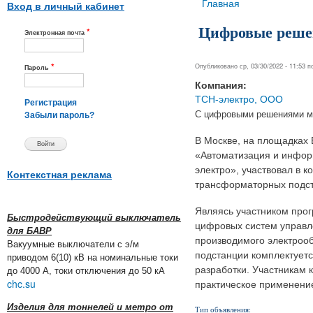
Вы здесь
Главная
Вход в личный кабинет
Цифровые реше
*
Электронная почта
*
Опубликовано ср, 03/30/2022 - 11:53 
Пароль
Компания:
ТСН-электро, ООО
Регистрация
С цифровыми решениями можн
Забыли пароль?
В Москве, на площадках 
«Автоматизация и информ
электро», участвовал в 
Контекстная реклама
трансформаторных подста
Являясь участником прог
Быстродействующий выключатель
цифровых систем управле
для БАВР
производимого электроо
Вакуумные выключатели с э/м
подстанции комплектуетс
приводом 6(10) кВ на номинальные токи
разработки. Участникам
до 4000 А, токи отключения до 50 кА
chc.su
практическое применени
Изделия для тоннелей и метро от
Тип объявления: