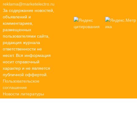
reklama@marketelectro.ru
За содержание новостей,
объявлений и
комментариев,
размещенных
пользователями сайта,
редакция журнала
ответственности не
несет. Вся информация
носит справочный
характер и не является
публичной оффертой.
Пользовательское
соглашение
Новости литературы