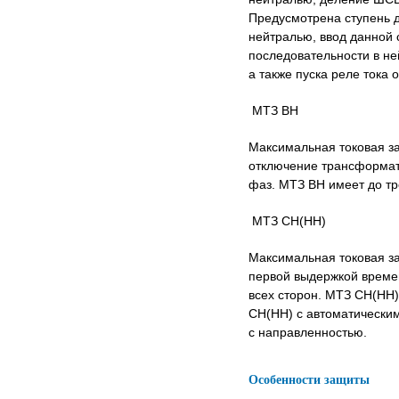
Предусмотрена ступень 
нейтралью, ввод данной 
последовательности в не
а также пуска реле тока
МТЗ ВН
Максимальная токовая з
отключение трансформато
фаз. МТЗ ВН имеет до тре
МТЗ СН(НН)
Максимальная токовая з
первой выдержкой време
всех сторон. МТЗ СН(НН)
СН(НН) с автоматически
с направленностью.
Особенности защиты