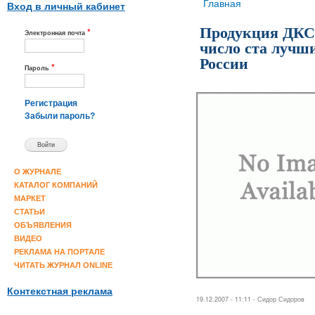
Вы здесь
Главная
Вход в личный кабинет
Продукция ДКС
*
Электронная почта
число ста лучш
России
*
Пароль
Регистрация
Забыли пароль?
О ЖУРНАЛЕ
КАТАЛОГ КОМПАНИЙ
МАРКЕТ
СТАТЬИ
ОБЪЯВЛЕНИЯ
ВИДЕО
РЕКЛАМА НА ПОРТАЛЕ
ЧИТАТЬ ЖУРНАЛ ONLINE
Контекстная реклама
19.12.2007 - 11:11 -
Сидор Сидоров