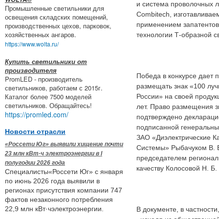
и система проволочных л
Промышленные светильники для
Combitech, изготавливае
освещения складских помещений,
применением запатенто
производственных цехов, парковок,
хозяйственных ангаров.
технологии Т-образной с
https://www.wolta.ru/
Купить светильники от
производителя
Победа в конкурсе дает 
PromLED - производитель
размещать знак «100 луч
светильников, работаем с 2015г.
Каталог более 7500 моделей
России» на своей продук
светильников. Обращайтесь!
лет. Право размещения з
https://promled.com/
подтверждено декларацие
подписанной генеральны
Новости отрасли
ЗАО «Диэлектрические К
«Россети Юг» выявили хищение почти
Системы» Рыбачуком В. Б
23 млн кВт·ч электроэнергии в I
председателем регионал
полугодии 2026 года
качеству Колосовой Н. Б.
Специалисты«Россети Юг» с января
по июнь 2026 года выявили в
регионах присутствия компании 747
фактов незаконного потребления
22,9 млн кВт·чэлектроэнергии.
В документе, в частности,