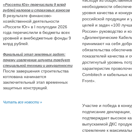
«исходя из общественной
«Россети Юг» перечислили 9 млрд
необходимости обеспече
рублей налогов и страховых взносов
уровня качества и конку
В результате финансово-
российской продукции и у
хозяйственной деятельности
целей и задач «100 лучш
«Россети Юг» в I полугодии 2026
России» руководство и к
года перечислили в бюджеты всех
«Диэлектрические Кабел
уровней и внебюджетные фонды 9
млрд рублей.
принимают на себя добр
обязательства обеспечив
Финальный этап земляных работ:
показателей качества и 
почему извлечение шпунта требует
достигнутый уровень пот
специальной техники и аккуратности
характеристик проволочн
После завершения строительства
Combitech и кабельных ка
котлована начинается
Front».
заключительный этап временных
защитных конструкций.
Читать все новости »
Участие и победа в конку
подписание декларации,
подтверждает высокое ка
выпускаемой ДКС продук
стремление к максималь