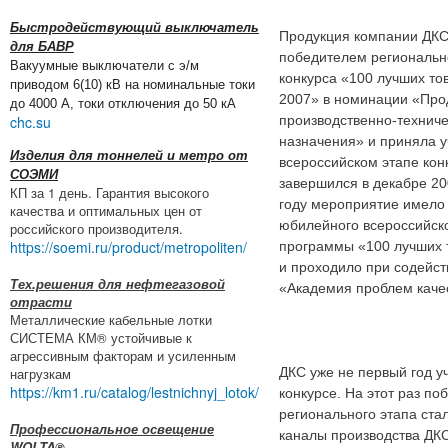
Быстродействующий выключатель
Продукция компании ДКС
для БАВР
победителем региональн
Вакуумные выключатели с э/м
конкурса «100 лучших то
приводом 6(10) кВ на номинальные токи
2007» в номинации «Про
до 4000 А, токи отключения до 50 кА
chc.su
производственно-техниче
назначения» и приняла у
Изделия для тоннелей и метро от
всероссийском этапе кон
СОЭМИ
завершился в декабре 20
КП за 1 день. Гарантия высокого
году мероприятие имело 
качества и оптимальных цен от
юбилейного всероссийско
российского производителя.
https://soemi.ru/product/metropoliten/
программы «100 лучших 
и проходило при содейс
Тех.решения для нефтегазовой
«Академия проблем каче
отрасти
Металлические кабельные лотки
СИСТЕМА КМ® устойчивые к
агрессивным факторам и усиленным
нагрузкам
ДКС уже не первый год уч
https://km1.ru/catalog/lestnichnyj_lotok/
конкурсе. На этот раз п
регионального этапа ста
Профессиональное освещение
каналы производства ДКС
WOLTA®