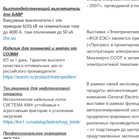
- 2007», проводимой в пе
Быстродействующий выключатель
для БАВР
Вакуумные выключатели с э/м
приводом 6(10) кВ на номинальные токи
Выставка «Электрически
до 4000 А, токи отключения до 50 кА
chc.su
«ФСК ЕЭС» является пр
(«Прогресс в проектиров
Изделия для тоннелей и метро от
эксплуатации электричес
СОЭМИ
Минэнерго СССР, а зате
КП за 1 день. Гарантия высокого
электросетевой тематике
качества и оптимальных цен от
российского производителя.
https://soemi.ru/product/metropoliten/
В рамках своей экспози
Тех.решения для нефтегазовой
продукты автоматизации 
отрасти
компании General Electri
Металлические кабельные лотки
выставке в рамках функ
СИСТЕМА КМ® устойчивые к
агрессивным факторам и усиленным
автоматизированной си
нагрузкам
продемонстрировано исп
https://km1.ru/catalog/lestnichnyj_lotok/
различных производител
– от подстанции до цент
Профессиональное освещение
представленных экспонат
WOLTA®