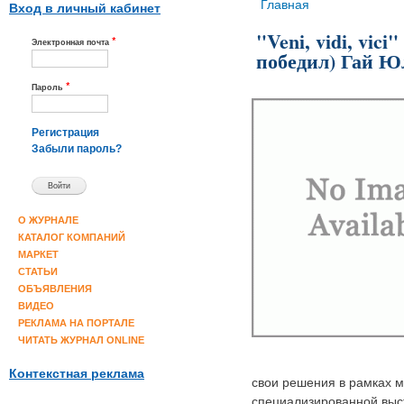
Вы здесь
Главная
Вход в личный кабинет
"Veni, vidi, vic
*
Электронная почта
победил) Гай Ю
*
Пароль
Регистрация
Забыли пароль?
О ЖУРНАЛЕ
КАТАЛОГ КОМПАНИЙ
МАРКЕТ
СТАТЬИ
ОБЪЯВЛЕНИЯ
ВИДЕО
РЕКЛАМА НА ПОРТАЛЕ
ЧИТАТЬ ЖУРНАЛ ONLINE
Контекстная реклама
свои решения в рамках 
специализированной выст