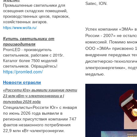
Satec, ION.
Промышленные светильники для
освещения складских помещений,
производственных цехов, парковок,
хозяйственных ангаров.
https://www.wolta.ru/
Успех компании «ЭМА» в 
России - 2007» не остал
Купить светильники от
комиссией. Помимо множе
производителя
ООО «ЭМА» присвоено 1 
PromLED - производитель
светильников, работаем с 2015г.
внедрение передовых те
Каталог более 7500 моделей
диспетчерско-технологич
светильников. Обращайтесь!
электроэнергетики», под
https://promled.com/
медалью.
Новости отрасли
«Россети Юг» выявили хищение почти
23 млн кВт·ч электроэнергии в I
полугодии 2026 года
Специалисты«Россети Юг» с января
по июнь 2026 года выявили в
регионах присутствия компании 747
фактов незаконного потребления
22,9 млн кВт·чэлектроэнергии.