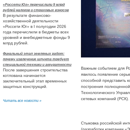
«Россети Юг» перечислили 9 млрд
рублей налогов и страховых взносов
В результате финансово-
хозяйственной деятельности
«Россети Юг» в I полугодии 2026
года перечислили в бюджеты всех
уровней и внебюджетные фонды 9
млрд рублей.
Финальный этап земляных работ:
почему извлечение шпунта требует
специальной техники и аккуратности
Важным событием для Ро
После завершения строительства
явилось появление серье
котлована начинается
способной представить 
заключительный этап временных
защитных конструкций.
построения полноценной
Технологического Управ
сетевых компаний (РСК).
Читать все новости »
Стыковка российской ин
(разработки компании «