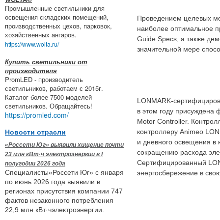
Промышленные светильники для
освещения складских помещений,
Проведением целевых ме
производственных цехов, парковок,
наиболее оптимальное п
хозяйственных ангаров.
Guide Specs, а также дем
https://www.wolta.ru/
значительной мере спос
Купить светильники от
производителя
PromLED - производитель
светильников, работаем с 2015г.
Каталог более 7500 моделей
LONMARK-сертифицирован
светильников. Обращайтесь!
в этом году присуждена
https://promled.com/
Motor Controller. Контр
контроллеру Animeo LON 
Новости отрасли
и дневного освещения в 
«Россети Юг» выявили хищение почти
сокращению расхода эле
23 млн кВт·ч электроэнергии в I
Сертифицированный LON
полугодии 2026 года
Специалисты«Россети Юг» с января
энергосбережение в сво
по июнь 2026 года выявили в
регионах присутствия компании 747
фактов незаконного потребления
22,9 млн кВт·чэлектроэнергии.