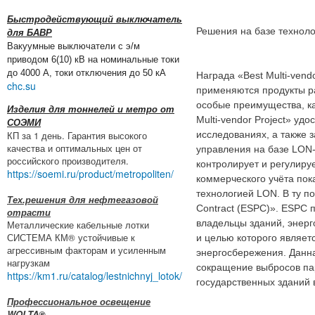
Быстродействующий выключатель
Решения на базе технолог
для БАВР
Вакуумные выключатели с э/м
приводом 6(10) кВ на номинальные токи
до 4000 А, токи отключения до 50 кА
Награда «Best Multi-vend
chc.su
применяются продукты р
особые преимущества, как
Изделия для тоннелей и метро от
Multi-vendor Project» удо
СОЭМИ
КП за 1 день. Гарантия высокого
исследованиях, а также 
качества и оптимальных цен от
управления на базе LON-
российского производителя.
контролирует и регулиру
https://soemi.ru/product/metropoliten/
коммерческого учёта пока
технологией LON. В ту п
Тех.решения для нефтегазовой
Contract (ESPC)». ESPC 
отрасти
владельцы зданий, энерг
Металлические кабельные лотки
СИСТЕМА КМ® устойчивые к
и целью которого являет
агрессивным факторам и усиленным
энергосбережения. Данн
нагрузкам
сокращение выбросов пар
https://km1.ru/catalog/lestnichnyj_lotok/
государственных зданий 
Профессиональное освещение
WOLTA®