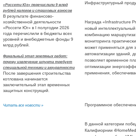
Инфраструктурный проду
«Россети Юг» перечислили 9 млрд
рублей налогов и страховых взносов
В результате финансово-
хозяйственной деятельности
Награда «Infrastructure 
«Россети Юг» в I полугодии 2026
новый интеллектуальный 
года перечислили в бюджеты всех
комбинацию маршрутизат
уровней и внебюджетные фонды 9
мониторинга практически
млрд рублей.
может применяться для э
автоматизации зданий, д
Финальный этап земляных работ:
позволяет временное пл
почему извлечение шпунта требует
оптимизации энергоэффе
специальной техники и аккуратности
применения, обеспечивае
После завершения строительства
котлована начинается
заключительный этап временных
защитных конструкций.
Программное обеспечен
Читать все новости »
В данной категории побе
Калифиорнии 4HomeMedia