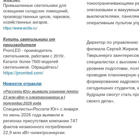
токоограничивающими ре
Промышленные светильники для
элегазовыми и вакуумны
освещения складских помещений,
производственных цехов, парковок,
выключателями, панелям
хозяйственных ангаров.
оперативным пультом уп
https://www.wolta.ru/
Купить светильники от
Директор по управлению
производителя
филиала Сергей Жирков 
PromLED - производитель
светильников, работаем с 2015г.
Тверьэнерго заинтересов
Каталог более 7500 моделей
специалистах с высоким
светильников. Обращайтесь!
уровнем подготовки, поэ
https://promled.com/
проводим планомерную р
формированию кадрового
Новости отрасли
сегодняшних студентов, 
«Россети Юг» выявили хищение почти
будущем смогут стать п
23 млн кВт·ч электроэнергии в I
своего дела».
полугодии 2026 года
Специалисты«Россети Юг» с января
по июнь 2026 года выявили в
регионах присутствия компании 747
фактов незаконного потребления
22,9 млн кВт·чэлектроэнергии.