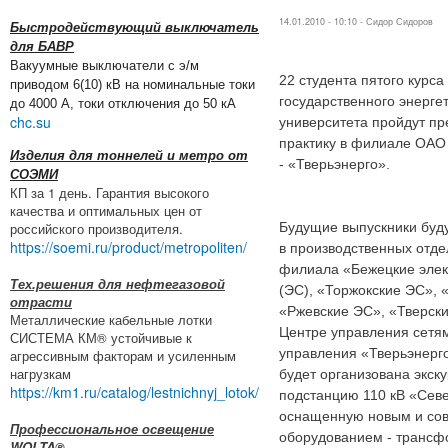
14.01.2010 - 10:10 -
Сидор Сидоров
Быстродействующий выключатель
для БАВР
Вакуумные выключатели с э/м
22 студента пятого курса
приводом 6(10) кВ на номинальные токи
государственного энерге
до 4000 А, токи отключения до 50 кА
chc.su
университета пройдут п
практику в филиале ОА
Изделия для тоннелей и метро от
- «Тверьэнерго».
СОЭМИ
КП за 1 день. Гарантия высокого
качества и оптимальных цен от
российского производителя.
Будущие выпускники буду
https://soemi.ru/product/metropoliten/
в производственных отде
филиала «Бежецкие элек
Тех.решения для нефтегазовой
(ЭС), «Торжокские ЭС», 
отрасти
«Ржевские ЭС», «Тверски
Металлические кабельные лотки
Центре управления сетям
СИСТЕМА КМ® устойчивые к
управления «Тверьэнерго
агрессивным факторам и усиленным
нагрузкам
будет организована экск
https://km1.ru/catalog/lestnichnyj_lotok/
подстанцию 110 кВ «Сев
оснащенную новым и со
Профессиональное освещение
оборудованием - трансф
WOLTA®