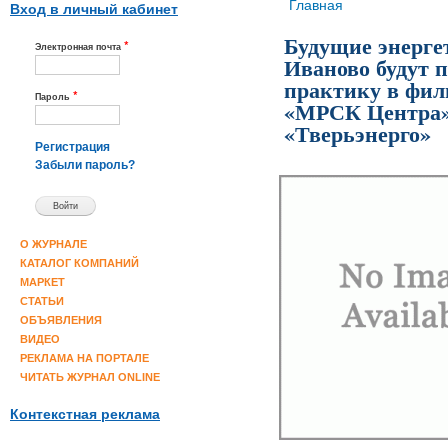
Вы здесь
Главная
Вход в личный кабинет
Будущие энерге
*
Электронная почта
Иваново будут 
практику в фи
*
Пароль
«МРСК Центра»
«Тверьэнерго»
Регистрация
Забыли пароль?
О ЖУРНАЛЕ
КАТАЛОГ КОМПАНИЙ
МАРКЕТ
СТАТЬИ
ОБЪЯВЛЕНИЯ
ВИДЕО
РЕКЛАМА НА ПОРТАЛЕ
ЧИТАТЬ ЖУРНАЛ ONLINE
Контекстная реклама