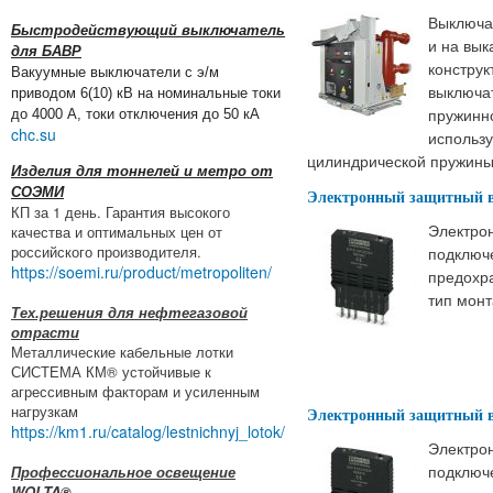
Выключа
Быстродействующий выключатель
и на вык
для БАВР
констру
Вакуумные выключатели с э/м
выключа
приводом 6(10) кВ на номинальные токи
пружинн
до 4000 А, токи отключения до 50 кА
chc.su
использ
цилиндрической пружины
Изделия для тоннелей и метро от
СОЭМИ
Электронный защитный в
КП за 1 день. Гарантия высокого
Электрон
качества и оптимальных цен от
российского производителя.
подключе
https://soemi.ru/product/metropoliten/
предохра
тип монт
Тех.решения для нефтегазовой
отрасти
Металлические кабельные лотки
СИСТЕМА КМ® устойчивые к
агрессивным факторам и усиленным
нагрузкам
Электронный защитный в
https://km1.ru/catalog/lestnichnyj_lotok/
Электрон
подключе
Профессиональное освещение
WOLTA®