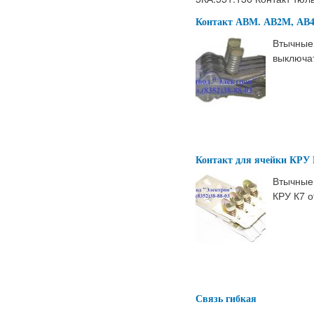
Контакт АВМ. АВ2М, АВ4
Втычные
выключа
Контакт для ячейки КРУ 
Втычные
КРУ К7 о
Связь гибкая