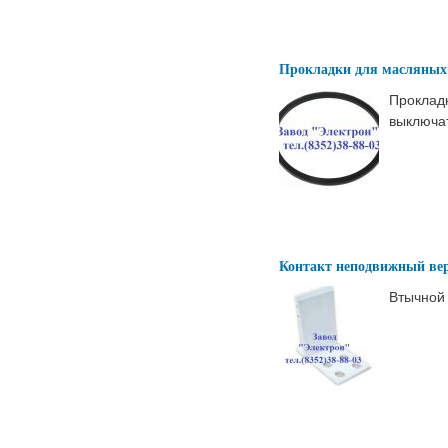
Прокладки для масляных
Проклад
выключа
Контакт неподвижный ве
Втычной