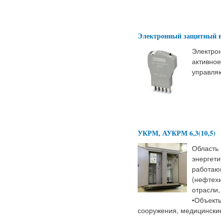
Электронный защитный в
Электро
активное
управляю
УКРМ, АУКРМ 6,3(10,5)
Область 
энергет
работаю
(нефтех
отрасли,
•Объект
сооружения, медицинские