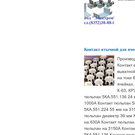
Контакт втычной для яче
Производ
Контакт 
выкатной
на токи 
ячейках,
К-63, КР
тюльпан 5КА.551.136 24 
1000А Контакт тюльпан 5
5КА.551.224 55 мм на 31
тюльпан диаметр 36 мм К
на 630А Контакт тюльпан
тюльпан на 3150А Контак
5КА.551.136 Контакт тюл