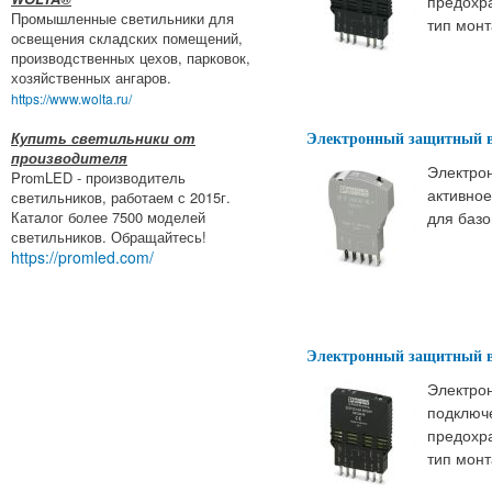
предохра
Промышленные светильники для
тип монт
освещения складских помещений,
производственных цехов, парковок,
хозяйственных ангаров.
https://www.wolta.ru/
Электронный защитный в
Купить светильники от
производителя
Электро
PromLED - производитель
активное
светильников, работаем с 2015г.
для базо
Каталог более 7500 моделей
светильников. Обращайтесь!
https://promled.com/
Электронный защитный в
Электрон
подключе
предохра
тип монт