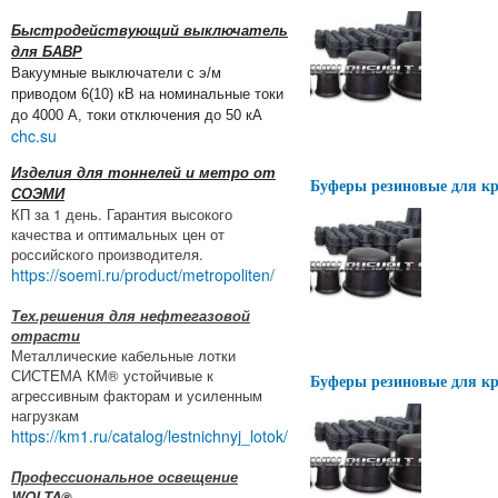
Быстродействующий выключатель
для БАВР
Вакуумные выключатели с э/м
приводом 6(10) кВ на номинальные токи
до 4000 А, токи отключения до 50 кА
chc.su
Изделия для тоннелей и метро от
Буферы резиновые для кр
СОЭМИ
КП за 1 день. Гарантия высокого
качества и оптимальных цен от
российского производителя.
https://soemi.ru/product/metropoliten/
Тех.решения для нефтегазовой
отрасти
Металлические кабельные лотки
СИСТЕМА КМ® устойчивые к
Буферы резиновые для кр
агрессивным факторам и усиленным
нагрузкам
https://km1.ru/catalog/lestnichnyj_lotok/
Профессиональное освещение
WOLTA®