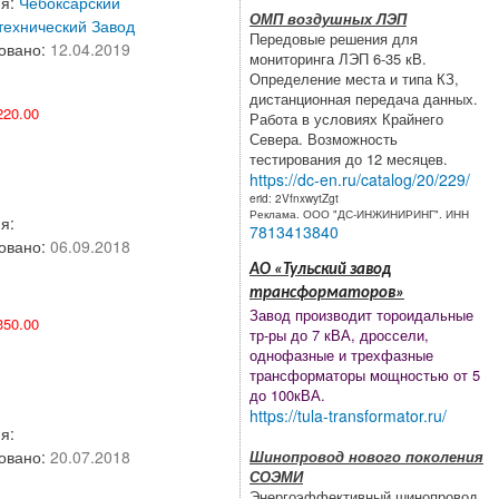
ия:
Чебоксарский
ОМП воздушных ЛЭП
технический Завод
Передовые решения для
овано:
12.04.2019
мониторинга ЛЭП 6-35 кВ.
Определение места и типа КЗ,
дистанционная передача данных.
20.00
Работа в условиях Крайнего
Севера. Возможность
тестирования до 12 месяцев.
https://dc-en.ru/catalog/20/229/
erid: 2VfnxwytZgt
Реклама. ООО "ДС-ИНЖИНИРИНГ". ИНН
я:
7813413840
овано:
06.09.2018
АО «Тульский завод
трансформаторов»
Завод производит тороидальные
50.00
тр-ры до 7 кВА, дроссели,
однофазные и трехфазные
трансформаторы мощностью от 5
до 100кВА.
https://tula-transformator.ru/
я:
Шинопровод нового поколения
овано:
20.07.2018
СОЭМИ
Энергоэффективный шинопровод