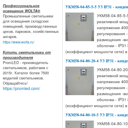
Профессиональное
УКМ58-04-85-5-5 У3 IP31 - конде
освещение WOLTA®
УКМ58-04-85-5-5
Промышленные светильники
для освещения складских
реактивной мощ
помещений, производственных
напряжение 400
цехов, парковок, хозяйственных
регулирования -
ангаров.
размещения -вн
https://www.wolta.ru/
оболочки - IP31
(коэффициент мощности сети) в 
Купить светильники от
производителя
УКМ58-04-80-20-4 У3 IP31 - конд
PromLED - производитель
светильников, работаем с
УКМ58-04-80-20-
2015г. Каталог более 7500
реактивной мощ
моделей светильников.
напряжение 400
Обращайтесь!
регулирования -
https://promled.com/
размещения -вн
оболочки - IP31
(коэффициент мощности сети) в 
УКМ58-04-80-10-5 У3 IP31 - конд
УКМ58-04-80-10-