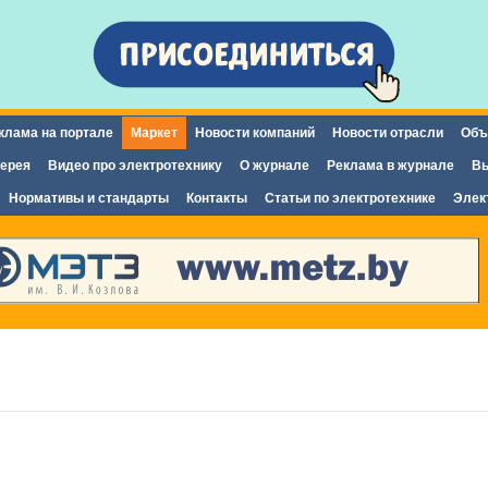
Перейти к
основному
содержанию
клама на портале
Маркет
Новости компаний
Новости отрасли
Объ
ерея
Видео про электротехнику
О журнале
Реклама в журнале
Вы
Нормативы и стандарты
Контакты
Статьи по электротехнике
Элек