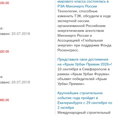
мирового класса состоялась в
30.00
РЭА Минэнерго России
Технологии, способные
изменить ТЭК, обсудили в ходе
экспертной сессии,
организованной Российским
я:
энергетическим агентством
овано:
20.07.2018
Минэнерго России и
Ассоциацией «Глобальная
энергия» при поддержке Фонда
Росконгресс.
20.00
Представьте свои достижения
на «Крым Урбан Премии 2026»!
10 сентября в Симферополе в
рамках «Крым Урбан Форума»
я:
объявят победителей «Крым
овано:
20.07.2018
Урбан Премии».
Крупнейшее строительное
событие года пройдет в
60.00
Екатеринбурге с 29 сентября по
2 октября
Международный строительный