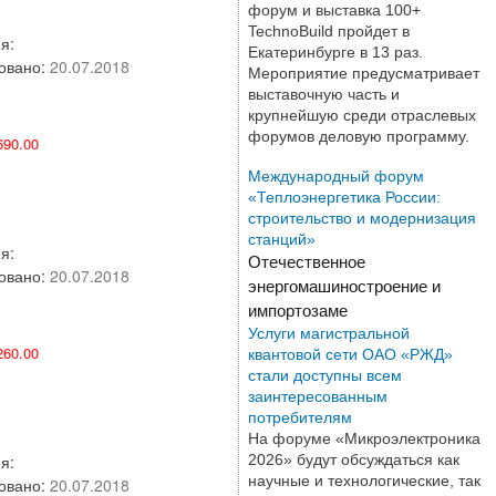
форум и выставка 100+
TechnoBuild пройдет в
я:
Екатеринбурге в 13 раз.
овано:
20.07.2018
Мероприятие предусматривает
выставочную часть и
крупнейшую среди отраслевых
форумов деловую программу.
90.00
Международный форум
«Теплоэнергетика России:
строительство и модернизация
станций»
я:
Отечественное
овано:
20.07.2018
энергомашиностроение и
импортозаме
Услуги магистральной
60.00
квантовой сети ОАО «РЖД»
стали доступны всем
заинтересованным
потребителям
На форуме «Микроэлектроника
2026» будут обсуждаться как
я:
научные и технологические, так
овано:
20.07.2018