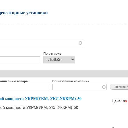
денсаторные установки
По региону
 описанию товара
По названию компании
вной мощности УКРМ(УКМ, УКЛ,УККРМ)-50
Цена:
по 
вной мощности УКРМ(УКМ, УКЛ,УККРМ)-50