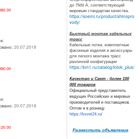
до 7500 А, соответствующий
80.00
мировым стандартам качества.
https://soemi.ru/product/shinopro
vody/
Быстрый монтаж кабельных
трасс
я:
Кабельные лотки, комплектные
овано:
20.07.2018
фасонные изделия и аксессуары
для легкого монтажа трасс
различной конфигурации
https://km1.ru/catalog/lotok_plus/
90.00
Качество и Свет - более 100
000 товаров
Официальный представитель
ведущих Российских и мировых
я:
производителей и поставщиков.
овано:
20.07.2018
Оптом и в розницу.
https://ksvet24.ru/
20.00
Разместить объявление