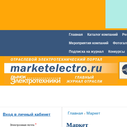
Главная
Каталог компаний
Ре
Главное меню
Мероприятия компаний
Фотогал
Подписка на журнал
Конкурсы
Вы здесь
Главная
Маркет
»
Вход в личный кабинет
Маркет
*
Электронная почта