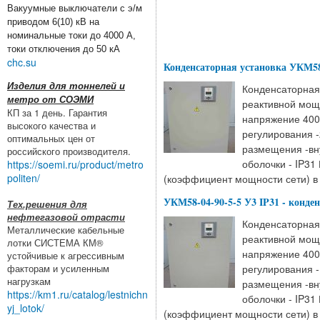
Вакуумные выключатели с э/м
приводом 6(10) кВ на
номинальные токи до 4000 А,
токи отключения до 50 кА
chc.su
Конденсаторная установка УКМ58-
Изделия для тоннелей и
Конденсаторная 
метро от СОЭМИ
реактивной мощ
КП за 1 день. Гарантия
напряжение 400
высокого качества и
регулирования -
оптимальных цен от
размещения -вн
российского производителя.
оболочки - IP31
https://soemi.ru/product/metro
politen/
(коэффициент мощности сети) в 
УКМ58-04-90-5-5 У3 IP31 - конде
Тех.решения для
нефтегазовой отрасти
Конденсаторная
Металлические кабельные
реактивной мощ
лотки СИСТЕМА КМ®
напряжение 400
устойчивые к агрессивным
факторам и усиленным
регулирования -
нагрузкам
размещения -вн
https://km1.ru/catalog/lestnichn
оболочки - IP31
yj_lotok/
(коэффициент мощности сети) в 