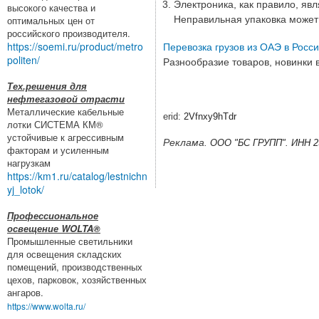
Электроника, как правило, яв
высокого качества и
оптимальных цен от
Неправильная упаковка может
российского производителя.
https://soemi.ru/product/metro
Перевозка грузов из ОАЭ в Росс
politen/
Разнообразие товаров, новинки 
Тех.решения для
нефтегазовой отрасти
Металлические кабельные
erid:
2Vfnxy9hTdr
лотки СИСТЕМА КМ®
устойчивые к агрессивным
Реклама.
ООО "БС ГРУПП".
ИНН 2
факторам и усиленным
нагрузкам
https://km1.ru/catalog/lestnichn
yj_lotok/
Профессиональное
освещение WOLTA®
Промышленные светильники
для освещения складских
помещений, производственных
цехов, парковок, хозяйственных
ангаров.
https://www.wolta.ru/