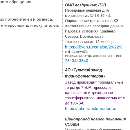
жного обращения.
ОМП воздушных ЛЭП
Передовые решения для
мониторинга ЛЭП 6-35 кВ.
их потребителей и бизнеса.
Определение места и типа КЗ,
дистанционная передача данных.
к интересным для покупателей.
Работа в условиях Крайнего
Севера. Возможность
тестирования до 12 месяцев.
https://dc-en.ru/catalog/20/229/
erid: 2VfnxwytZgt
Реклама. ООО "ДС-ИНЖИНИРИНГ". ИНН
7813413840
АО «Тульский завод
трансформаторов»
Завод производит тороидальные
тр-ры до 7 кВА, дроссели,
однофазные и трехфазные
трансформаторы мощностью от 5
до 100кВА.
https://tula-transformator.ru/
Шинопровод нового поколения
СОЭМИ
Энергоэффективный шинопровод