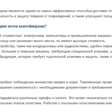
орем являются одним из самых эффективных способов доставки то
сность и защиту товаров от повреждений, а также упрощают процес
днее везти контейнерами?
й стоимостью: электроника, компьютеры и промышленные машины 
ольку они занимают много места, но имеют высокую стоимость.
ройства, такие как кондиционеры или аудиосистемы, удобно перев
 большие и тяжелые машины, требующие специальной упаковки, у
Продукция, которая требует тщательной упаковки и защиты, также 
 требует соблюдения множества правил и норм. Таможенные провер
 заранее ознакомиться с необходимыми документами и требования
кладываться различные тарифы и налоги. Это может значительно по
сколько этапов логистики. Работая с опытными логистическими ко