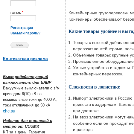
*
Контейнерные грузоперевозки м
Пароль
Контейнеры обеспечивают безопа
Регистрация
Какие товары удобнее и выго
Забыли пароль?
Товары с высокой добавленно
перевозят контейнерами, поск
Объемные товары: крупные уст
Контекстная реклама
Промышленное оборудование:
Умные устройства и гаджеты: 
контейнерных перевозок.
Быстродействующий
выключатель для БАВР
Сложности в логистике
Вакуумные выключатели с э/м
приводом 6(10) кВ на
Импорт электроники в Россию
номинальные токи до 4000 А,
привести к задержкам. Важно
токи отключения до 50 кА
chc.su
при доставке.
На ввоз электроники могут на
Изделия для тоннелей и
особенно если он проходит не
метро от СОЭМИ
и расходы.
КП за 1 день. Гарантия