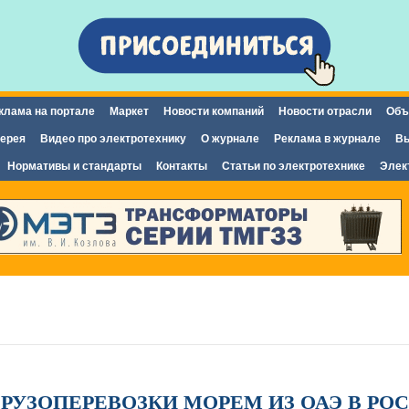
Перейти к
основному
содержанию
клама на портале
Маркет
Новости компаний
Новости отрасли
Объ
ерея
Видео про электротехнику
О журнале
Реклама в журнале
Вы
Нормативы и стандарты
Контакты
Статьи по электротехнике
Элек
РУЗОПЕРЕВОЗКИ МОРЕМ ИЗ ОАЭ В РО