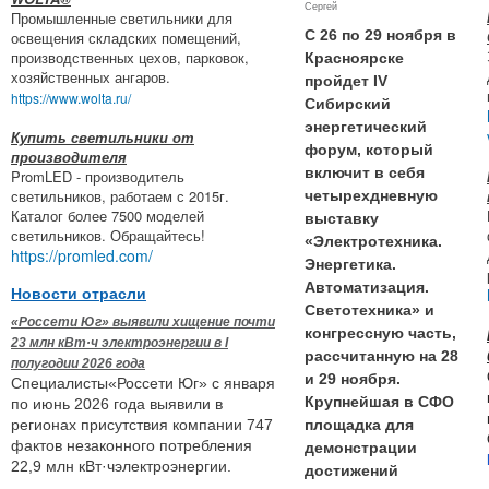
Сергей
Промышленные светильники для
С 26 по 29 ноября в
освещения складских помещений,
производственных цехов, парковок,
Красноярске
хозяйственных ангаров.
пройдет IV
https://www.wolta.ru/
Сибирский
энергетический
Купить светильники от
форум, который
производителя
включит в себя
PromLED - производитель
светильников, работаем с 2015г.
четырехдневную
Каталог более 7500 моделей
выставку
светильников. Обращайтесь!
«Электротехника.
https://promled.com/
Энергетика.
Автоматизация.
Новости отрасли
Светотехника» и
«Россети Юг» выявили хищение почти
конгрессную часть,
23 млн кВт·ч электроэнергии в I
рассчитанную на 28
полугодии 2026 года
и 29 ноября.
Специалисты«Россети Юг» с января
Крупнейшая в СФО
по июнь 2026 года выявили в
площадка для
регионах присутствия компании 747
фактов незаконного потребления
демонстрации
22,9 млн кВт·чэлектроэнергии.
достижений