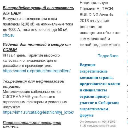
Национальную
Быстродействующий выключатель
Премию HI-TECH
для БАВР
BUILDING Awards
Вакуумные выключатели с э/м
2013 за лучшие
приводом 6(10) кВ на номинальные токи
решения по
до 4000 А, токи отключения до 50 кА
оснащению объектов
chc.su
коммерческой и
Изделия для тоннелей и метро от
жилой недвижимости.
СОЭМИ
КП за 1 день. Гарантия высокого
Подробнее
качества и оптимальных цен от
Наци
Ведущие
российского производителя.
П
https://soemi.ru/product/metropoliten/
энергетические
компании страны,
Тех.решения для нефтегазовой
представители власти
Awa
отрасти
и специалисты
Металлические кабельные лотки
отрасли примут
СИСТЕМА КМ® устойчивые к
р
агрессивным факторам и усиленным
участие в Сибирском
о
нагрузкам
энергетическом
https://km1.ru/catalog/lestnichnyj_lotok/
форуме
ком
Опубликовано пт, 09/13/2013 -
Профессиональное освещение
11:36 пользователем
Игнатов
нед
WOLTA®