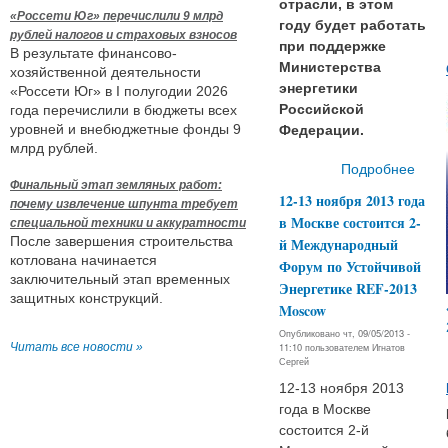
отрасли, в этом
«Россети Юг» перечислили 9 млрд
году будет работать
рублей налогов и страховых взносов
при поддержке
В результате финансово-
Министерства
хозяйственной деятельности
энергетики
«Россети Юг» в I полугодии 2026
Российской
года перечислили в бюджеты всех
уровней и внебюджетные фонды 9
Федерации.
млрд рублей.
Подробнее
Финальный этап земляных работ:
энер
12-13 ноября 2013 года
почему извлечение шпунта требует
в Москве состоится 2-
специальной техники и аккуратности
После завершения строительства
й Международный
пре
котлована начинается
Форум по Устойчивой
заключительный этап временных
Энергетике REF-2013
с
защитных конструкций.
Moscow
отра
Опубликовано чт, 09/05/2013 -
Читать все новости »
11:10 пользователем
Игнатов
Сергей
энер
12-13 ноября 2013
года в Москве
состоится 2-й