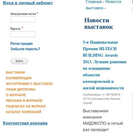
Вы здесь
Главная
Новости
»
Вход в личный кабинет
выставок
»
*
Электронная почта
Новости
выставок
*
Пароль
5-я Национальная
Регистрация
Премия HI-TECH
Забыли пароль?
BUILDING Awards
2013. Лучшие решения
по оснащению
ВЫСТАВКИ
объектов
КОНФЕРЕНЦИИ
коммерческой и
ФОТОГРАФИИ С ВЫСТАВОК
жилой недвижимости
НАШИ ДИПЛОМЫ
Опубликовано чт, 09/19/2013 -
О ЖУРНАЛЕ
15:10 пользователем
Игнатов
РЕКЛАМА В ЖУРНАЛЕ
Сергей
ПОДПИСКА НА ЖУРНАЛ
Выставочная
КАТАЛОГ КОМПАНИЙ
компания
Контекстная реклама
МИДЭКСПО в пятый
раз проводит