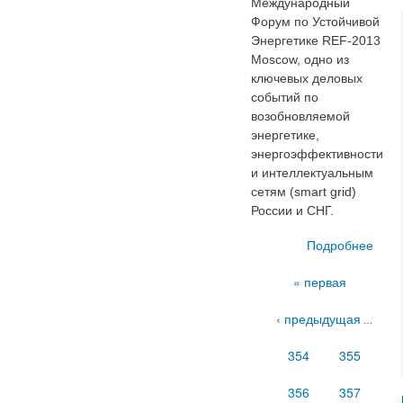
Международный
Форум по Устойчивой
Энергетике REF-2013
Moscow, одно из
ключевых деловых
событий по
возобновляемой
энергетике,
энергоэффективности
и интеллектуальным
сетям (smart grid)
России и СНГ.
Подробнее
о 1
Страницы
« первая
с
‹ предыдущая
Меж
…
354
355
356
357