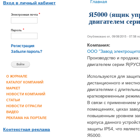
Вы здесь
Главная
Вход в личный кабинет
Я5000 (ящик у
*
Электронная почта
двигателем сер
*
Пароль
Опубликовано вт, 09/08/2015 - 07:58 
Компания:
Регистрация
ООО "Завод электрощито
Забыли пароль?
Производство и продажа
двигателем серии Я(РУС
Используются для защиты
О ЖУРНАЛЕ
КАТАЛОГ КОМПАНИЙ
дистанционного и местн
МАРКЕТ
двигателями с длительн
НОВОСТИ КОМПАНИЙ
кратковременным режима
СТАТЬИ
В связи с применением 
НОВОСТИ ОТРАСЛИ
помещениях, цехах завод
ВИДЕО
повышенным уровнем зап
РЕКЛАМА НА ПОРТАЛЕ
корпуса данного устройс
защиты IP54, что являет
Контекстная реклама
Я5000.