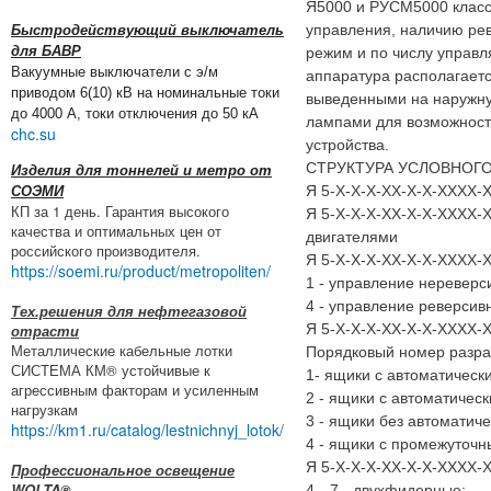
Я5000 и РУСМ5000 класс
управления, наличию ре
Быстродействующий выключатель
для БАВР
режим и по числу управля
Вакуумные выключатели с э/м
аппаратура располагаетс
приводом 6(10) кВ на номинальные токи
выведенными на наружну
до 4000 А, токи отключения до 50 кА
лампами для возможност
chc.su
устройства.
СТРУКТУРА УСЛОВНОГО
Изделия для тоннелей и метро от
Я 5-Х-Х-Х-ХХ-Х-Х-ХХХХ-Х
СОЭМИ
КП за 1 день. Гарантия высокого
Я 5-Х-Х-Х-ХХ-Х-Х-ХХХХ-
качества и оптимальных цен от
двигателями
российского производителя.
Я 5-Х-Х-Х-ХХ-Х-Х-ХХХХ-Х
https://soemi.ru/product/metropoliten/
1 - управление неревер
4 - управление реверси
Тех.решения для нефтегазовой
Я 5-Х-Х-Х-ХХ-Х-Х-ХХХХ-Х
отрасти
Металлические кабельные лотки
Порядковый номер разра
СИСТЕМА КМ® устойчивые к
1- ящики с автоматичес
агрессивным факторам и усиленным
2 - ящики с автоматичес
нагрузкам
3 - ящики без автоматич
https://km1.ru/catalog/lestnichnyj_lotok/
4 - ящики с промежуточн
Я 5-Х-Х-Х-ХХ-Х-Х-ХХХХ-
Профессиональное освещение
WOLTA®
4…7 - двухфидерные;