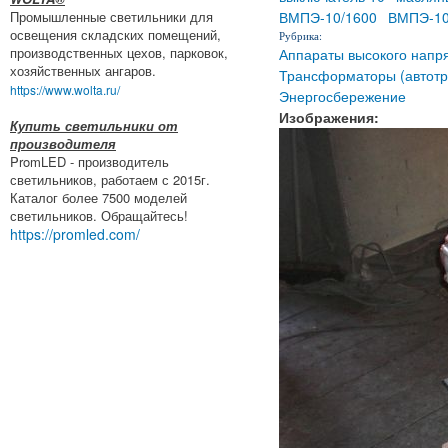
ВМПЭ-10/1600
ВМПЭ-10
Промышленные светильники для
освещения складских помещений,
Рубрика:
производственных цехов, парковок,
Аппараты высокого напр
хозяйственных ангаров.
Трансформаторы (автотр
https://www.wolta.ru/
Энергосбережение
Изображения:
Купить светильники от
производителя
PromLED - производитель
светильников, работаем с 2015г.
Каталог более 7500 моделей
светильников. Обращайтесь!
https://promled.com/