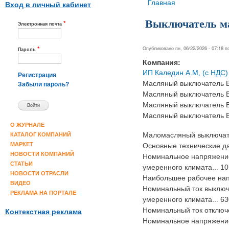
Вы здесь
Главная
Вход в личный кабинет
Выключатель м
*
Электронная почта
*
Опубликовано пн, 06/22/2026 - 07:18 
Пароль
Компания:
ИП Каледин А.М, (с НДС)
Регистрация
Масляный выключатель 
Забыли пароль?
Масляный выключатель 
Масляный выключатель 
Масляный выключатель 
О ЖУРНАЛЕ
Маломасляный выключат
КАТАЛОГ КОМПАНИЙ
МАРКЕТ
Основные технические д
НОВОСТИ КОМПАНИЙ
Номинальное напряжение,
СТАТЬИ
умеренного климата... 10
НОВОСТИ ОТРАСЛИ
Наибольшее рабочее напр
ВИДЕО
Номинальный ток выключа
РЕКЛАМА НА ПОРТАЛЕ
умеренного климата... 63
Номинальный ток отключен
Контекстная реклама
Номинальное напряжение 