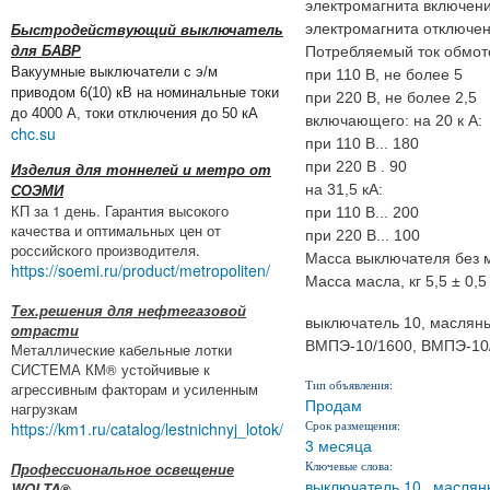
электромагнита включени
электромагнита отключен
Быстродействующий выключатель
Потребляемый ток обмото
для БАВР
Вакуумные выключатели с э/м
при 110 В, не более 5
приводом 6(10) кВ на номинальные токи
при 220 В, не более 2,5
до 4000 А, токи отключения до 50 кА
включающего: на 20 к А:
chc.su
при 110 В... 180
при 220 В . 90
Изделия для тоннелей и метро от
на 31,5 кА:
СОЭМИ
КП за 1 день. Гарантия высокого
при 110 В... 200
качества и оптимальных цен от
при 220 В... 100
российского производителя.
Масса выключателя без м
https://soemi.ru/product/metropoliten/
Масса масла, кг 5,5 ± 0,5
Тех.решения для нефтегазовой
выключатель 10, маслян
отрасти
ВМПЭ-10/1600, ВМПЭ-10
Металлические кабельные лотки
СИСТЕМА КМ® устойчивые к
Тип объявления:
агрессивным факторам и усиленным
Продам
нагрузкам
Срок размещения:
https://km1.ru/catalog/lestnichnyj_lotok/
3 месяца
Ключевые слова:
Профессиональное освещение
выключатель 10
маслян
WOLTA®