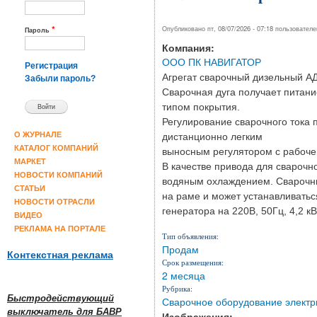
*
Опубликовано пт, 08/07/2026 - 07:18 пользовател
Пароль
Компания:
ООО ПК НАВИГАТОР
Регистрация
Агрегат сварочный дизельный АД
Забыли пароль?
Сварочная дуга получает питани
типом покрытия.
Регулирование сварочного тока 
О ЖУРНАЛЕ
дистанционно легким
КАТАЛОГ КОМПАНИЙ
выносным регулятором с рабочег
МАРКЕТ
В качестве привода для сварочн
НОВОСТИ КОМПАНИЙ
водяным охлаждением. Сварочны
СТАТЬИ
на раме и может устанавливатьс
НОВОСТИ ОТРАСЛИ
генератора на 220В, 50Гц, 4,2 кВ
ВИДЕО
РЕКЛАМА НА ПОРТАЛЕ
Тип объявления:
Продам
Контекстная реклама
Срок размещения:
2 месяца
Рубрика:
Быстродействующий
Сварочное оборудование электр
выключатель для БАВР
Изображения: