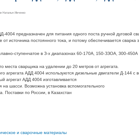
ем
Наталья Ивченко
Д-4004 предназначен для питания одного поста ручной дуговой св
е от источника постоянного тока, и потому обеспечивается сварка
плавно-ступенчатое в З-х диапазонах 60-170А, 150-ЗЗОА, 300-450А
о места сварщика на удалении до 20 метров от агрегата.
ого агрегата АДД 4004 используются дизельные двигатели Д-144 с 
й агрегат АДД 4004 изготавливается
я на шасси. Возможна установка вспомогательного
а. Поставки по России, в Казахстан
ическое и сварочные материалы