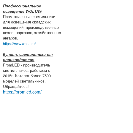
Профессиональное
освещение WOLTA®
Промышленные светильники
для освещения складских
помещений, производственных
цехов, парковок, хозяйственных
ангаров.
https://www.wolta.ru/
Купить светильники от
производителя
PromLED - производитель
светильников, работаем с
2015г. Каталог более 7500
моделей светильников.
Обращайтесь!
https://promled.com/