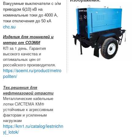
Вакуумные выключатели с э/м
приводом 6(10) кВ на
номинальные токи до 4000 А,
токи отключения до 50 кА
chc.su
Изделия для тоннелей и
метро от СОЭМИ
КП за 1 день. Гарантия
высокого качества и
оптимальных цен от
российского производителя.
https://soemi.ru/product/metro
politen/
Тех.решения для
нефтегазовой отрасти
Металлические кабельные
лотки СИСТЕМА КМ®
устойчивые к агрессивным
факторам и усиленным
нагрузкам
https://km1.ru/catalog/lestnichn
yj_lotok/