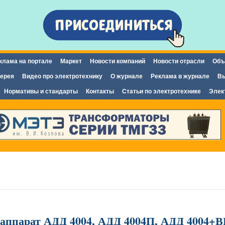
Перейти к
основному
содержанию
клама на портале
Маркет
Новости компаний
Новости отрасли
Объ
ерея
Видео про электротехнику
О журнале
Реклама в журнале
Вы
Нормативы и стандарты
Контакты
Статьи по электротехнике
Элек
ппарат АДД 4004, АДД 4004П, АДД 4004+В