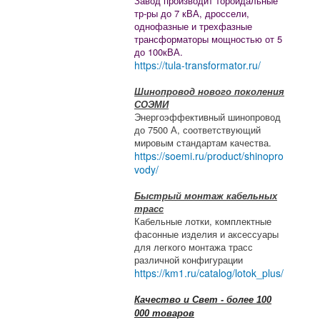
Завод производит тороидальные
тр-ры до 7 кВА, дроссели,
однофазные и трехфазные
трансформаторы мощностью от 5
до 100кВА.
https://tula-transformator.ru/
Шинопровод нового поколения
СОЭМИ
Энергоэффективный шинопровод
до 7500 А, соответствующий
мировым стандартам качества.
https://soemi.ru/product/shinopro
vody/
Быстрый монтаж кабельных
трасс
Кабельные лотки, комплектные
фасонные изделия и аксессуары
для легкого монтажа трасс
различной конфигурации
https://km1.ru/catalog/lotok_plus/
Качество и Свет - более 100
000 товаров