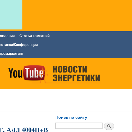
явления
Статьи компаний
ставки/Конференции
тромаркетинг
Поиск по сайту
Поиск
Г, АДД 4004П+В