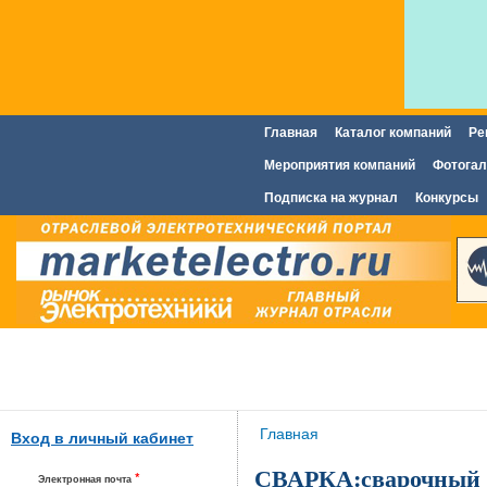
Главная
Каталог компаний
Ре
Главное меню
Мероприятия компаний
Фотогал
Подписка на журнал
Конкурсы
Вы здесь
Главная
Вход в личный кабинет
СВАРКА:сварочный а
*
Электронная почта