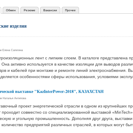
активная вкладка)
Обмен
Резюме
Вакансии
Прочее
ские изделия
ем
Елена Сапегина
роизоляционных лент с липким слоем. В каталоге представлена пр
. Она активно используется в качестве изоляции для выводов разл
дов и кабелей при монтаже и ремонте линий электроснабжения. В
еделяется особенностями сферы использования, условиями эксплу
ической выставке "KazInterPower-2018", КАЗАХСТАН
ем
Наталья Антипова
ставочный проект энергетической отрасли в одном из крупнейших 
т проходит совместно со специализированной выставкой «MinTech»
скую и угольную промышленность. Дополняя друг друга, выставки
количество предприятий различных отраслей, в которых могут быт