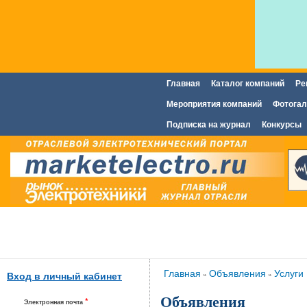
Главная
Каталог компаний
Ре
Главное меню
Мероприятия компаний
Фотогал
Подписка на журнал
Конкурсы
Вы здесь
Главная
Объявления
Услуги
»
»
Вход в личный кабинет
Объявления
*
Электронная почта