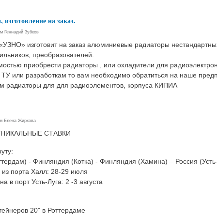
 изготовление на заказ.
ем
Геннадий Зубков
«УЗНО» изготовит на заказ алюминиевые радиаторы нестандартны
ильников, преобразователей.
имостью приобрести радиаторы , или охладители для радиоэлектро
 ТУ или разработкам то вам необходимо обратиться на наше пред
м радиаторы для для радиоэлементов, корпуса КИПИА
ем
Елена Жиркова
 УНИКАЛЬНЫЕ СТАВКИ
уту:
тердам) - Финляндия (Котка) - Финляндия (Хамина) – Россия (Усть
из порта Халл: 28-29 июля
 в порт Усть-Луга: 2 -3 августа
тейнеров 20" в Роттердаме