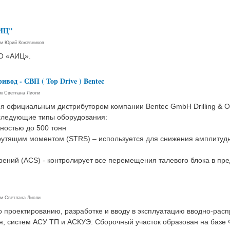
АИЦ"
ем
Юрий Кожевников
 «АИЦ».
ивод - СВП ( Top Drive ) Bentec
ем
Светлана Лиоли
 официальным дистрибутором компании Bentec GmbH Drilling & Oil
 следующие типы оборудования:
ностью до 500 тонн
рутящим моментом (STRS) – используется для снижения амплитуды
ений (ACS) - контролирует все перемещения талевого блока в пре
ем
Светлана Лиоли
о проектированию, разработке и вводу в эксплуатацию вводно-расп
я, систем АСУ ТП и АСКУЭ. Сборочный участок образован на базе