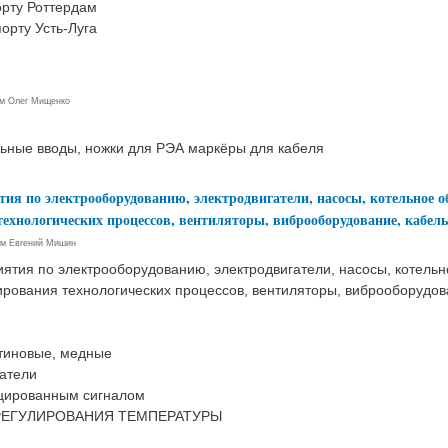
орту Роттердам
орту Усть-Луга
ем
Олег Мищенко
ьные вводы, ножки для РЭА маркёры для кабеля
ия по электрооборудованию, электродвигатели, насосы, котельное о
ехнологических процессов, вентиляторы, виброоборудование, кабель,
ем
Евгений Мишин
ятия по электрооборудованию, электродвигатели, насосы, котельн
ирования технологических процессов, вентиляторы, виброоборудова
тиновые, медные
атели
цированным сигналом
РЕГУЛИРОВАНИЯ ТЕМПЕРАТУРЫ