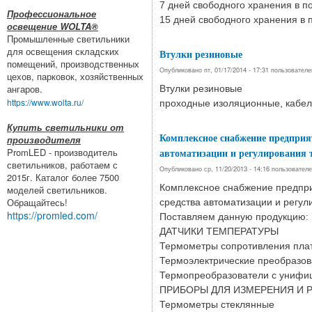
7 дней свободного хранения в п
Профессиональное
15 дней свободного хранения в п
освещение WOLTA®
Промышленные светильники
для освещения складских
Втулки резиновые
помещений, производственных
Опубликовано пт, 01/17/2014 - 17:31 пользовател
цехов, парковок, хозяйственных
ангаров.
Втулки резиновые
https://www.wolta.ru/
проходные изоляционные, кабел
Купить светильники от
Комплексное снабжение предприят
производителя
автоматизации и регулирования т
PromLED - производитель
светильников, работаем с
Опубликовано ср, 11/20/2013 - 14:16 пользовател
2015г. Каталог более 7500
Комплексное снабжение предпри
моделей светильников.
Обращайтесь!
средства автоматизации и регул
https://promled.com/
Поставляем данную продукцию:
ДАТЧИКИ ТЕМПЕРАТУРЫ
Термометры сопротивления пла
Термоэлектрические преобразов
Термопреобразователи с унифи
ПРИБОРЫ ДЛЯ ИЗМЕРЕНИЯ И 
Термометры стеклянные