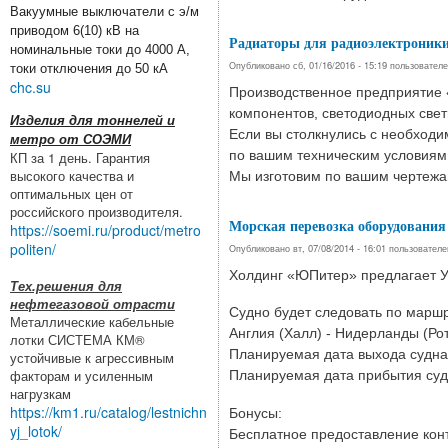
Вакуумные выключатели с э/м
приводом 6(10) кВ на
Радиаторы для радиоэлектроники,
номинальные токи до 4000 А,
Опубликовано сб, 01/16/2016 - 15:19 пользовател
токи отключения до 50 кА
chc.su
Производственное предприятие 
компонентов, светодиодных свет
Изделия для тоннелей и
Если вы столкнулись с необход
метро от СОЭМИ
по вашим техническим условиям
КП за 1 день. Гарантия
высокого качества и
Мы изготовим по вашим чертежа
оптимальных цен от
российского производителя.
Морская перевозка оборудования
https://soemi.ru/product/metro
politen/
Опубликовано вт, 07/08/2014 - 16:01 пользовател
Холдинг «ЮПитер» предлагает
Тех.решения для
нефтегазовой отрасти
Судно будет следовать по маршр
Металлические кабельные
Англия (Халл) - Нидерланды (Рот
лотки СИСТЕМА КМ®
Планируемая дата выхода судна 
устойчивые к агрессивным
факторам и усиленным
Планируемая дата прибытия судна
нагрузкам
https://km1.ru/catalog/lestnichn
Бонусы:
yj_lotok/
Бесплатное предоставление кон