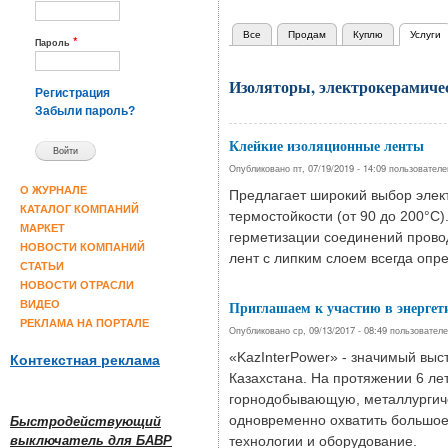
Все
Продам
Куплю
Услуги
(
Главные вкладки
*
Пароль
Изоляторы, электрокерамиче
Регистрация
Забыли пароль?
Клейкие изоляционные ленты
Опубликовано пт, 07/19/2019 - 14:09 пользовател
О ЖУРНАЛЕ
Предлагает широкий выбор элект
КАТАЛОГ КОМПАНИЙ
термостойкости (от 90 до 200°С)
МАРКЕТ
герметизации соединений прово
НОВОСТИ КОМПАНИЙ
лент с липким слоем всегда опр
СТАТЬИ
НОВОСТИ ОТРАСЛИ
Приглашаем к участию в энергет
ВИДЕО
РЕКЛАМА НА ПОРТАЛЕ
Опубликовано ср, 09/13/2017 - 08:49 пользовател
«KazInterPower» - значимый вы
Контекстная реклама
Казахстана. На протяжении 6 ле
горнодобывающую, металлургиче
одновременно охватить большое 
Быстродействующий
выключатель для БАВР
технологии и оборудование.