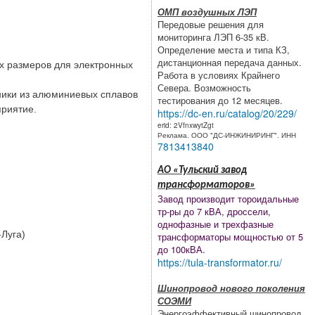
ОМП воздушных ЛЭП
Передовые решения для
мониторинга ЛЭП 6-35 кВ.
Определение места и типа КЗ,
дистанционная передача данных.
х размеров для электронных
Работа в условиях Крайнего
Севера. Возможность
ники из алюминиевых сплавов
тестирования до 12 месяцев.
приятие.
https://dc-en.ru/catalog/20/229/
erid: 2VfnxwytZgt
Реклама. ООО "ДС-ИНЖИНИРИНГ". ИНН
7813413840
АО «Тульский завод
трансформаторов»
Завод производит тороидальные
тр-ры до 7 кВА, дроссели,
однофазные и трехфазные
-Луга)
трансформаторы мощностью от 5
до 100кВА.
https://tula-transformator.ru/
Шинопровод нового поколения
СОЭМИ
Энергоэффективный шинопровод