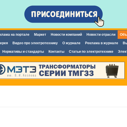
Перейти к
основному
содержанию
клама на портале
Маркет
Новости компаний
Новости отрасли
Объ
ерея
Видео про электротехнику
О журнале
Реклама в журнале
Вы
Нормативы и стандарты
Контакты
Статьи по электротехнике
Элек