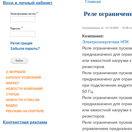
Вы здесь
Главная
Вход в личный кабинет
Реле ограничен
*
Электронная почта
*
Опубликовано вт, 01/12/2021 - 10:29 
Пароль
Компания:
Электроэнергетика НПК
Регистрация
Реле ограничения пуско
Забыли пароль?
предназначено для огран
или емкостной нагрузки 
резисторов.
О ЖУРНАЛЕ
Реле ограничения пуско
КАТАЛОГ КОМПАНИЙ
предназначено для огран
МАРКЕТ
при подключении индукти
НОВОСТИ КОМПАНИЙ
50 Гц.
СТАТЬИ
Реле ограничения пуско
НОВОСТИ ОТРАСЛИ
предназначено для огран
ВИДЕО
или емкостной нагрузки 
РЕКЛАМА НА ПОРТАЛЕ
резисторов.
Контекстная реклама
Реле ограничения пуско
управлением предназнач