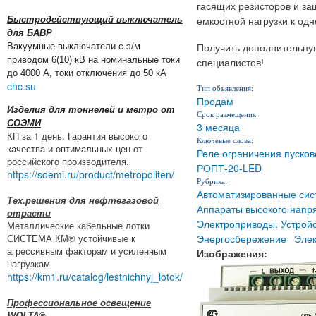
гасящих резисторов и за
Быстродействующий выключатель
емкостной нагрузки к одн
для БАВР
Вакуумные выключатели с э/м
Получить дополнительну
приводом 6(10) кВ на номинальные токи
специалистов!
до 4000 А, токи отключения до 50 кА
chc.su
Тип объявления:
Продам
Изделия для тоннелей и метро от
Срок размещения:
СОЭМИ
3 месяца
КП за 1 день. Гарантия высокого
Ключевые слова:
качества и оптимальных цен от
Реле ограничения пусков
российского производителя.
РОПТ-20-LED
https://soemi.ru/product/metropoliten/
Рубрика:
Автоматизированные сис
Тех.решения для нефтегазовой
Аппараты высокого напр
отрасти
Электроприводы. Устрой
Металлические кабельные лотки
Энергосбережение
Эле
СИСТЕМА КМ® устойчивые к
агрессивным факторам и усиленным
Изображения:
нагрузкам
https://km1.ru/catalog/lestnichnyj_lotok/
Профессиональное освещение
WOLTA®