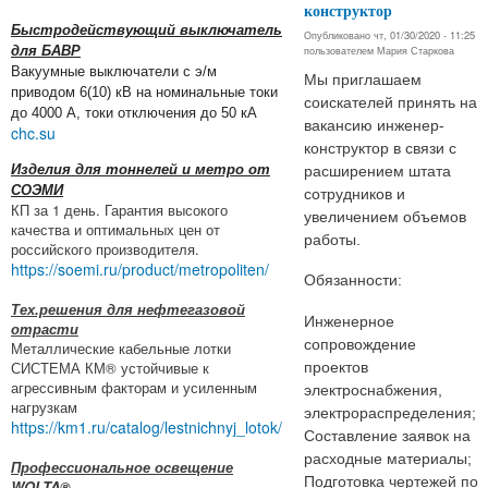
конструктор
Быстродействующий выключатель
Опубликовано чт, 01/30/2020 - 11:25
пользователем
Мария Старкова
для БАВР
Вакуумные выключатели с э/м
Мы приглашаем
приводом 6(10) кВ на номинальные токи
соискателей принять на
до 4000 А, токи отключения до 50 кА
вакансию инженер-
chc.su
конструктор в связи с
Изделия для тоннелей и метро от
расширением штата
СОЭМИ
сотрудников и
КП за 1 день. Гарантия высокого
увеличением объемов
качества и оптимальных цен от
работы.
российского производителя.
https://soemi.ru/product/metropoliten/
Обязанности:
Тех.решения для нефтегазовой
Инженерное
отрасти
сопровождение
Металлические кабельные лотки
СИСТЕМА КМ® устойчивые к
проектов
агрессивным факторам и усиленным
электроснабжения,
нагрузкам
электрораспределения;
https://km1.ru/catalog/lestnichnyj_lotok/
Составление заявок на
расходные материалы;
Профессиональное освещение
Подготовка чертежей по
WOLTA®