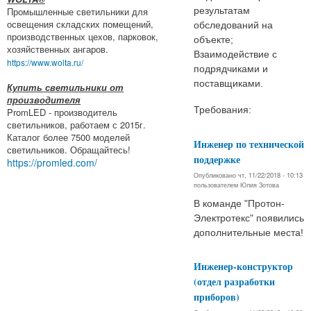
результатам
Промышленные светильники для
освещения складских помещений,
обследований на
производственных цехов, парковок,
объекте;
хозяйственных ангаров.
Взаимодействие с
https://www.wolta.ru/
подрядчиками и
поставщиками.
Купить светильники от
производителя
Требования:
PromLED - производитель
светильников, работаем с 2015г.
Каталог более 7500 моделей
Инженер по технической
светильников. Обращайтесь!
поддержке
https://promled.com/
Опубликовано чт, 11/22/2018 - 10:13
пользователем
Юлия Зотова
В команде "Протон-
Электротекс" появились
дополнительные места!
Инженер-конструктор
(отдел разработки
приборов)