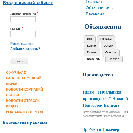
Вы здесь
Главная
»
Вход в личный кабинет
Объявления
»
*
Вакансии
Электронная почта
Объявления
*
Пароль
Все
Продам
Главные вкладки
Регистрация
Куплю
Услуги
Забыли пароль?
Обмен
Резюме
Вакансии
(активная вкладка)
Прочее
О ЖУРНАЛЕ
Производство
КАТАЛОГ КОМПАНИЙ
МАРКЕТ
НОВОСТИ КОМПАНИЙ
Ищем "Начальника
СТАТЬИ
производства" Нижний
НОВОСТИ ОТРАСЛИ
Новгород- Балахна
ВИДЕО
Опубликовано вт, 09/01/2020 - 09:41
РЕКЛАМА НА ПОРТАЛЕ
пользователем
Ольга Кузовкина
Контекстная реклама
Требуется Инженер-