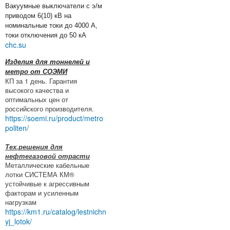
Вакуумные выключатели с э/м
приводом 6(10) кВ на
номинальные токи до 4000 А,
токи отключения до 50 кА
chc.su
Изделия для тоннелей и
метро от СОЭМИ
КП за 1 день. Гарантия
высокого качества и
оптимальных цен от
российского производителя.
https://soemi.ru/product/metro
politen/
Тех.решения для
нефтегазовой отрасти
Металлические кабельные
лотки СИСТЕМА КМ®
устойчивые к агрессивным
факторам и усиленным
нагрузкам
https://km1.ru/catalog/lestnichn
yj_lotok/