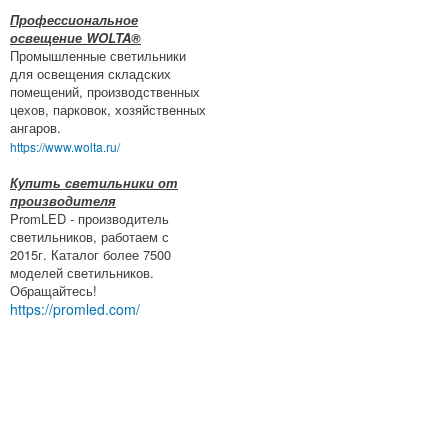
Профессиональное
освещение WOLTA®
Промышленные светильники
для освещения складских
помещений, производственных
цехов, парковок, хозяйственных
ангаров.
https://www.wolta.ru/
Купить светильники от
производителя
PromLED - производитель
светильников, работаем с
2015г. Каталог более 7500
моделей светильников.
Обращайтесь!
https://promled.com/