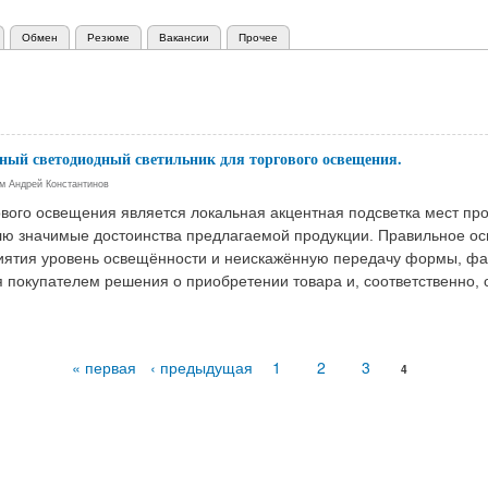
Обмен
Резюме
Вакансии
Прочее
ный светодиодный светильник для торгового освещения.
ем
Андрей Константинов
ового освещения является локальная акцентная подсветка мест п
елю значимые достоинства предлагаемой продукции. Правильное 
иятия уровень освещённости и неискажённую передачу формы, фак
я покупателем решения о приобретении товара и, соответственно,
« первая
‹ предыдущая
1
2
3
4