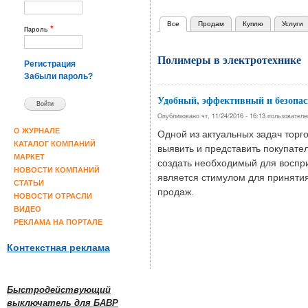
Все
(активная вкладка)
Продам
Куплю
Услуги
Главные вкладки
*
Пароль
Полимеры в электротехнике
Регистрация
Забыли пароль?
Удобный, эффективный и безопас
Опубликовано чт, 11/24/2016 - 16:13 пользовател
О ЖУРНАЛЕ
Одной из актуальных задач торг
КАТАЛОГ КОМПАНИЙ
выявить и представить покупат
МАРКЕТ
создать необходимый для воспр
НОВОСТИ КОМПАНИЙ
является стимулом для приняти
СТАТЬИ
продаж.
НОВОСТИ ОТРАСЛИ
ВИДЕО
Страницы
РЕКЛАМА НА ПОРТАЛЕ
Контекстная реклама
Быстродействующий
выключатель для БАВР