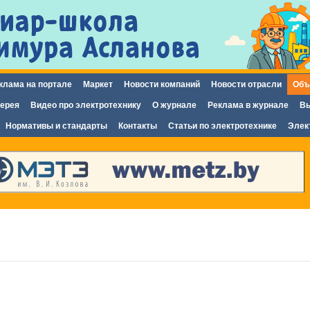
Перейти к
основному
содержанию
клама на портале
Маркет
Новости компаний
Новости отрасли
Объ
ерея
Видео про электротехнику
О журнале
Реклама в журнале
Вы
Нормативы и стандарты
Контакты
Статьи по электротехнике
Элек