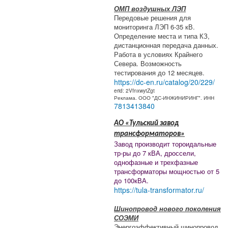
ОМП воздушных ЛЭП
Передовые решения для
мониторинга ЛЭП 6-35 кВ.
Определение места и типа КЗ,
дистанционная передача данных.
Работа в условиях Крайнего
Севера. Возможность
тестирования до 12 месяцев.
https://dc-en.ru/catalog/20/229/
erid: 2VfnxwytZgt
Реклама. ООО "ДС-ИНЖИНИРИНГ". ИНН
7813413840
АО «Тульский завод
трансформаторов»
Завод производит тороидальные
тр-ры до 7 кВА, дроссели,
однофазные и трехфазные
трансформаторы мощностью от 5
до 100кВА.
https://tula-transformator.ru/
Шинопровод нового поколения
СОЭМИ
Энергоэффективный шинопровод