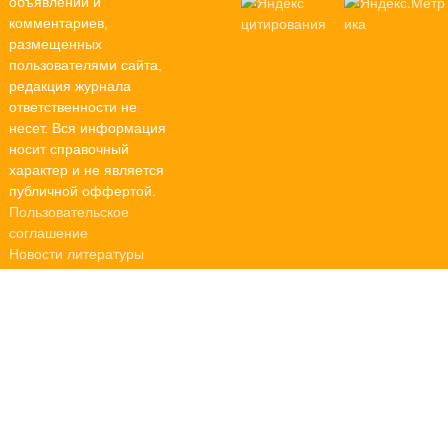
объявлений и
комментариев,
размещенных
пользователями сайта,
редакция журнала
ответственности не
несет. Вся информация
носит справочный
характер и не является
публичной оффертой.
Пользовательское
соглашение
Новости литературы