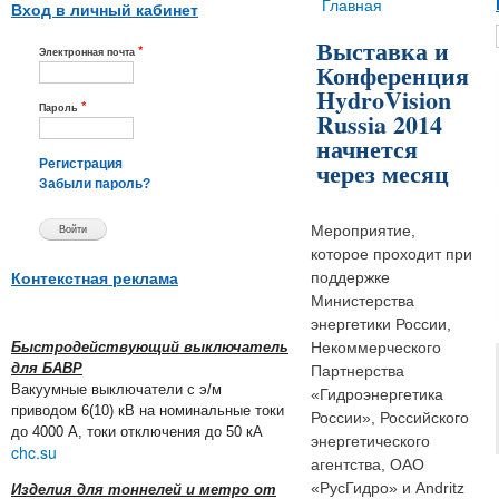
Вы здесь
Главная
Вход в личный кабинет
Выставка и
*
Электронная почта
Конференция
HydroVision
*
Пароль
Russia 2014
начнется
через месяц
Регистрация
Забыли пароль?
Мероприятие,
которое проходит при
поддержке
Контекстная реклама
Министерства
энергетики России,
Быстродействующий выключатель
Некоммерческого
для БАВР
Партнерства
Вакуумные выключатели с э/м
«Гидроэнергетика
приводом 6(10) кВ на номинальные токи
России», Российского
до 4000 А, токи отключения до 50 кА
энергетического
chc.su
агентства, ОАО
«РусГидро» и Andritz
Изделия для тоннелей и метро от