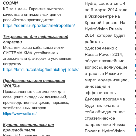
СОЭМИ
Hydro, состоится с 4
КП за 1 день. Гарантия высокого
по 6 марта 2014 года
качества и оптимальных цен от
в Экспоцентре на
российского производителя.
Красной Пресне. На
https://soemi.ru/product/metropoliten/
HydroVision Russia
2014, которая будет
Тех.решения для нефтегазовой
отрасти
работать
Металлические кабельные лотки
одновременно с
СИСТЕМА КМ® устойчивые к
Russia Power 2014,
агрессивным факторам и усиленным
обсудят важнейшие
нагрузкам
вопросы, волнующие
https://km1.ru/catalog/lestnichnyj_lotok/
отрасль в России и
Профессиональное освещение
мире: модернизацию,
WOLTA®
инновации и
Промышленные светильники для
эффективность.
освещения складских помещений,
Деловая программа
производственных цехов, парковок,
будет включать в
хозяйственных ангаров.
себя объединенное
https://www.wolta.ru/
стратегическое
Купить светильники от
направление Russia
производителя
Power и HydroVision
PromLED - производитель