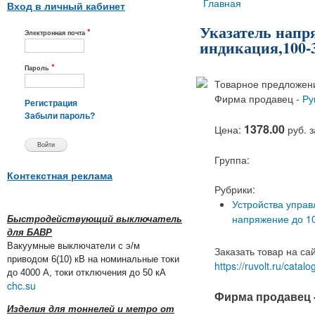
Вы здесь
Главная
Вход в личный кабинет
Указатель напр
*
Электронная почта
индикация,100-
*
Пароль
Товарное предложени
Фирма продавец -
Ру
Регистрация
Забыли пароль?
1378.00
Цена:
руб. 
Группа:
Контекстная реклама
Рубрики:
Устройства управ
напряжение до 1
Быстродействующий выключатель
для БАВР
Вакуумные выключатели с э/м
Заказать товар на са
приводом 6(10) кВ на номинальные токи
https://ruvolt.ru/cata
до 4000 А, токи отключения до 50 кА
chc.su
Фирма продавец 
Изделия для тоннелей и метро от