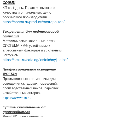
СОЭМИ
КП за 1 день. Гарантия высокого
качества и оптимальных цен от
российского производителя.
https://soemi.ru/product/metropoliten/
Тех.решения для нефтегазовой
отрасти
Металлические кабельные лотки
СИСТЕМА КМ® устойчивые к
агрессивным факторам и усиленным
нагрузкам
https://km1.ru/catalog/lestnichnyj_lotok/
Профессиональное освещение
WOLTA®
Промышленные светильники для
освещения складских помещений,
производственных цехов, парковок,
хозяйственных ангаров.
https://www.wolta.ru/
Купить светильники от
производителя
PromLED - производитель