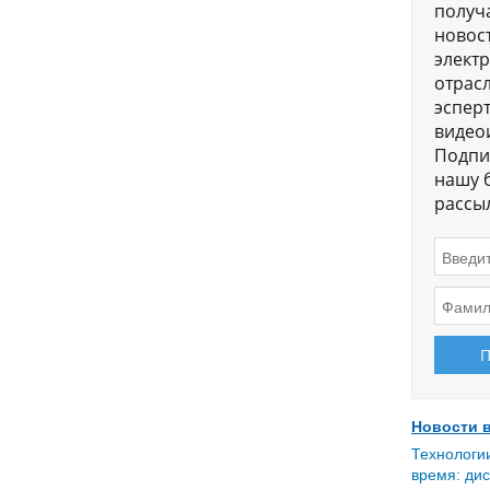
получ
новос
элект
отрас
эсперт
видео
Подпи
нашу 
рассыл
Новости 
Технологи
время: дис