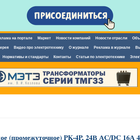
Перейти к
основному
содержанию
клама на портале
Маркет
Новости компаний
Новости отрасли
Объ
ерея
Видео про электротехнику
О журнале
Реклама в журнале
Вы
Нормативы и стандарты
Контакты
Статьи по электротехнике
Элек
ое (промежуточное) PK-4P, 24В АC/DC 16А 