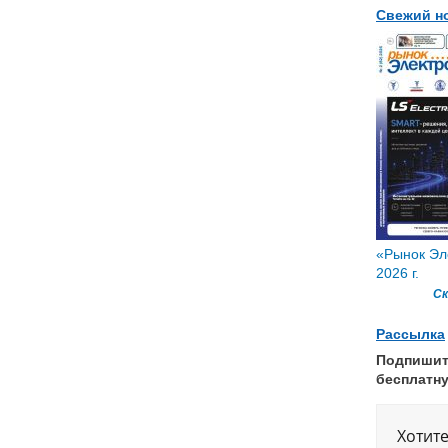
Свежий н
«Рынок Эл
2026 г.
Ск
Рассылка
Подпишит
бесплатн
Хотит