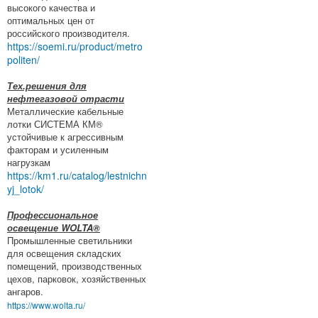
высокого качества и
оптимальных цен от
российского производителя.
https://soemi.ru/product/metro
politen/
Тех.решения для
нефтегазовой отрасти
Металлические кабельные
лотки СИСТЕМА КМ®
устойчивые к агрессивным
факторам и усиленным
нагрузкам
https://km1.ru/catalog/lestnichn
yj_lotok/
Профессиональное
освещение WOLTA®
Промышленные светильники
для освещения складских
помещений, производственных
цехов, парковок, хозяйственных
ангаров.
https://www.wolta.ru/