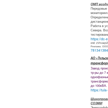
ОМП возд
Передовые 
мониторинг
Определени
дистанцион
Работа в у
Севера. Во
тестирован
https://dc-
erid: 2Vfnxwyt
Реклама. ООО
781341384
АО «Тульск
трансфор
Завод прои
тр-ры до 7 
однофазные
трансформа
до 100кВА.
https://tula
Шинопрово
СОЭМИ
Энергоэфф