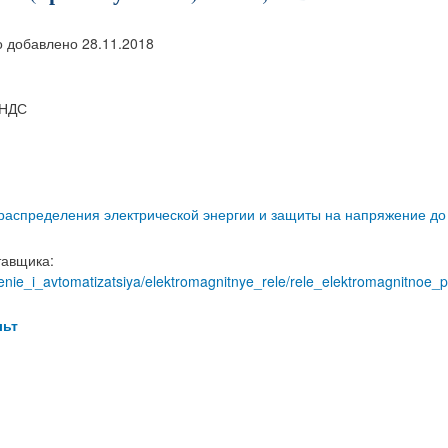
 добавлено 28.11.2018
с НДС
 распределения электрической энергии и защиты на напряжение до
тавщика:
ravlenie_i_avtomatizatsiya/elektromagnitnye_rele/rele_elektromagni
льт