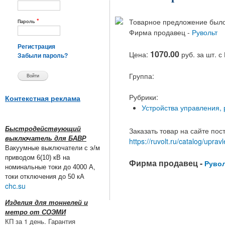
*
Товарное предложение было
Пароль
Фирма продавец -
Рувольт
Регистрация
1070.00
Цена:
руб. за шт. 
Забыли пароль?
Группа:
Рубрики:
Контекстная реклама
Устройства управления,
Быстродействующий
Заказать товар на сайте пос
выключатель для БАВР
https://ruvolt.ru/catalog/up
Вакуумные выключатели с э/м
приводом 6(10) кВ на
Фирма продавец -
Руво
номинальные токи до 4000 А,
токи отключения до 50 кА
chc.su
Изделия для тоннелей и
метро от СОЭМИ
КП за 1 день. Гарантия