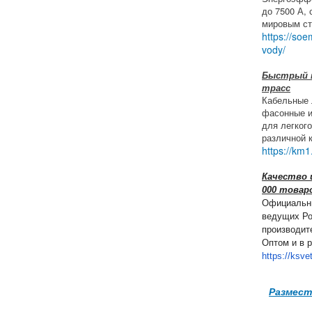
до 7500 А,
мировым ст
https://soe
vody/
Быстрый 
трасс
Кабельные 
фасонные и
для легког
различной 
https://km1
Качество и
000 товар
Официальн
ведущих Ро
производит
Оптом и в р
https://ksve
Размест