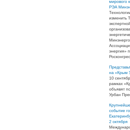
мирового к
РЭА Минэн
Технологи
изменить Т
экспертной
организов
энергетич
Минэнерго
Ассоциаци
энергия» 
Росконгрес
Представь
на «Крым 
10 сентяб
рамках «К
объявят п
Урбан Пре
Крупнейше
событие го
Екатеринбу
2 октября
Междунаро