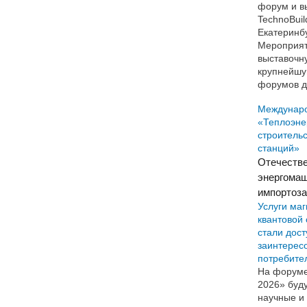
форум и в
TechnoBuil
Екатеринбу
Мероприят
выставочн
крупнейшу
форумов д
Междунар
«Теплоэне
строитель
станций»
Отечеств
энергомаш
импортоз
Услуги ма
квантовой
стали дос
заинтерес
потребите
На форуме
2026» буду
научные и 