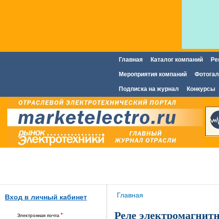
Главная
Каталог компаний
Ре
Главное меню
Мероприятия компаний
Фотогал
Подписка на журнал
Конкурсы
Вы здесь
Главная
Вход в личный кабинет
Реле электромагнитн
*
Электронная почта