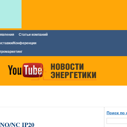
явления
Статьи компаний
ставки/Конференции
тромаркетинг
Поиск по 
4NO/NC IP20