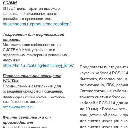
СОЭМИ
КП за 1 день. Гарантия высокого
качества и оптимальных цен от
российского производителя.
https://soemi.ru/product/metropoliten/
Тех.решения для нефтегазовой
отрасти
Металлические кабельные лотки
СИСТЕМА КМ® устойчивые к
агрессивным факторам и усиленным
нагрузкам
https://km1.ru/catalog/lestnichnyj_lotok/
Предлагаем инструмент 
круглых кабелей RCS-114
Профессиональное освещение
быстрого, безопасного, и
WOLTA®
полиэтилена, ПВХ, резин
Промышленные светильники для
освещения складских помещений,
Оптоволоконные кабели 
производственных цехов, парковок,
точного снятия оболочки
хозяйственных ангаров.
кабелей • RCS-114 для к
https://www.wolta.ru/
до 29 мм) • Возможность 
вращательной резки к пр
Купить светильники от
для снятия изоляции с к
производителя
PromLED - производитель
для снятия изоляции с к