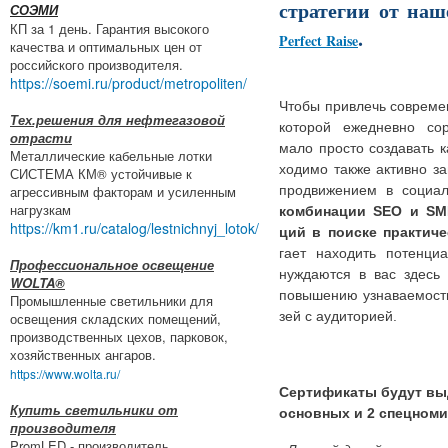
стратегии от наш
СОЭМИ
КП за 1 день. Гарантия высокого
.
Perfect Raise
качества и оптимальных цен от
российского производителя.
https://soemi.ru/product/metropoliten/
Чтобы при­влечь совре­мен
Тех.решения для нефтегазовой
кото­рой еже­дневно сор
отрасти
мало про­сто созда­вать к
Металлические кабельные лотки
хо­димо также активно зан
СИСТЕМА КМ® устойчивые к
агрессивным факторам и усиленным
про­дви­же­нием в соци­
нагрузкам
ком­би­на­ции SEO и S
https://km1.ru/catalog/lestnichnyj_lotok/
ций в поиске прак­ти­че
гает нахо­дить потен­ци­а
Профессиональное освещение
нуж­да­ются в вас здесь 
WOLTA®
повы­ше­нию узна­ва­е­мо­с
Промышленные светильники для
зей с аудиторией.
освещения складских помещений,
производственных цехов, парковок,
хозяйственных ангаров.
https://www.wolta.ru/
Сертификаты будут вы
Купить светильники от
основных и 2 спецноми
производителя
PromLED - производитель