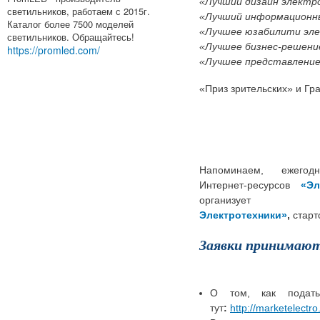
«Лучший дизайн электр
светильников, работаем с 2015г.
«Лучший информационн
Каталог более 7500 моделей
«Лучшее юзабилити эл
светильников. Обращайтесь!
«Лучшее бизнес-решени
https://promled.com/
«Лучшее представление
«Приз зрительских» и Гр
Напоминаем, ежегодн
Интернет-ресурсов
«Эл
организуе
Электротехники»
,
старт
Заявки принимаютс
О том, как подать
тут
:
http://marketelectro