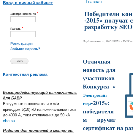
Вы здесь
Главная
Вход в личный кабинет
Победители кон
*
Электронная почта
-2015» получат
разработку SEO
*
Пароль
Опубликовано пт, 09/18/2015 - 15:22 
Регистрация
Забыли пароль?
Отличная
новость для
Контекстная реклама
участников
Конкурса
«
Быстродействующий выключатель
Электросайт
для БАВР
-2015»
:
года
Вакуумные выключатели с э/м
победителя
приводом 6(10) кВ на номинальные токи
до 4000 А, токи отключения до 50 кА
м вручат
chc.su
сертификат на ра
Изделия для тоннелей и метро от