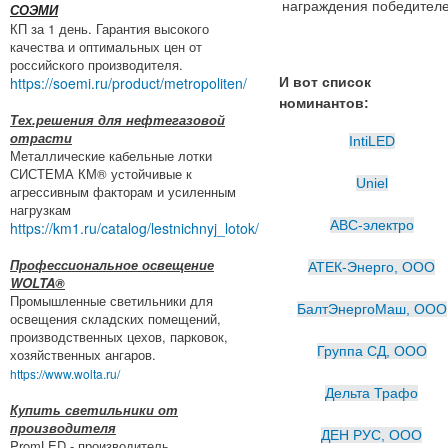
награждения победителе
СОЭМИ
КП за 1 день. Гарантия высокого
качества и оптимальных цен от
российского производителя.
https://soemi.ru/product/metropoliten/
И вот список
номинантов:
Тех.решения для нефтегазовой
отрасти
IntiLED
Металлические кабельные лотки
СИСТЕМА КМ® устойчивые к
Uniel
агрессивным факторам и усиленным
нагрузкам
АВС-электро
https://km1.ru/catalog/lestnichnyj_lotok/
Профессиональное освещение
АТЕК-Энерго, ООО
WOLTA®
Промышленные светильники для
БалтЭнергоМаш, ООО
освещения складских помещений,
производственных цехов, парковок,
Группа СД, ООО
хозяйственных ангаров.
https://www.wolta.ru/
Дельта Трафо
Купить светильники от
производителя
ДЕН РУС, ООО
PromLED - производитель