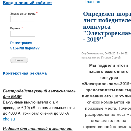
Вы здесь
Главная
Вход в личный кабинет
Определен шорт
*
Электронная почта
лист победител
конкурса
*
Пароль
"Электрорекла
- 2019"
Регистрация
Забыли пароль?
Опубликовано вт, 04/09/2019 - 14:52
пользователем
Игнатов Сергей
Мы подвели итоги
нашего ежегодного
Контекстная реклама
конкурса
«Электрореклама-2019»
представляем вашем
Быстродействующий выключатель
вниманию его шорт-ли
для БАВР
список номинантов на
Вакуумные выключатели с э/м
приводом 6(10) кВ на номинальные токи
призовые места. Точно
до 4000 А, токи отключения до 50 кА
распределение мест м
chc.su
огласим только на
торжественной церемон
Изделия для тоннелей и метро от