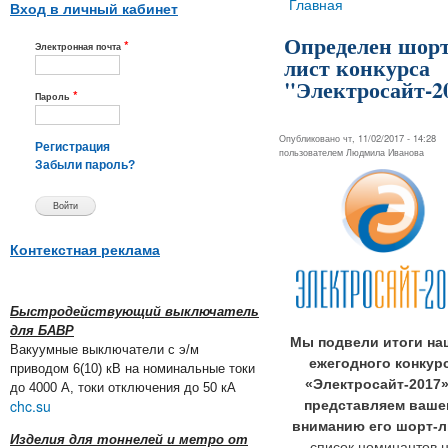
Вы здесь
Главная
Вход в личный кабинет
Определен шорт
*
Электронная почта
лист конкурса
"Электросайт-2
*
Пароль
Опубликовано чт, 11/02/2017 - 14:28
Регистрация
пользователем
Людмила Иванова
Забыли пароль?
Контекстная реклама
Быстродействующий выключатель
для БАВР
Мы подвели итоги на
Вакуумные выключатели с э/м
ежегодного конкур
приводом 6(10) кВ на номинальные токи
«Электросайт-2017»
до 4000 А, токи отключения до 50 кА
chc.su
представляем ваше
вниманию его шорт-л
Изделия для тоннелей и метро от
список номинантов 