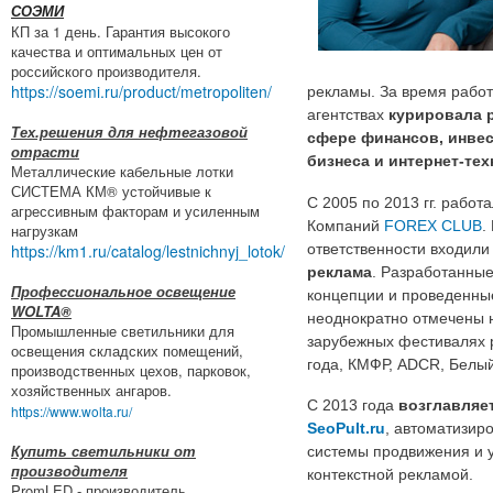
СОЭМИ
КП за 1 день. Гарантия высокого
качества и оптимальных цен от
российского производителя.
https://soemi.ru/product/metropoliten/
рекламы. За время рабо
агентствах
курировала 
Тех.решения для нефтегазовой
сфере финансов, инве
отрасти
бизнеса и интернет-те
Металлические кабельные лотки
СИСТЕМА КМ® устойчивые к
С 2005 по 2013 гг. работ
агрессивным факторам и усиленным
Компаний
FOREX CLUB
.
нагрузкам
ответственности входил
https://km1.ru/catalog/lestnichnyj_lotok/
реклама
. Разработанны
Профессиональное освещение
концепции и проведенны
WOLTA®
неоднократно отмечены н
Промышленные светильники для
зарубежных фестивалях 
освещения складских помещений,
года, КМФР, ADCR, Белый
производственных цехов, парковок,
хозяйственных ангаров.
С 2013 года
возглавляет
https://www.wolta.ru/
SeoPult.ru
, автоматизир
Купить светильники от
системы продвижения и 
производителя
контекстной рекламой.
PromLED - производитель