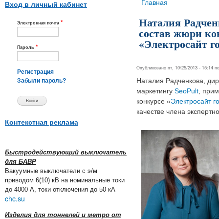
Вы здесь
Главная
Вход в личный кабинет
Наталия Радчен
*
Электронная почта
состав жюри ко
«Электросайт го
*
Пароль
Опубликовано пт, 10/25/2013 - 15:14 
Регистрация
Наталия Радченкова, дир
Забыли пароль?
маркетингу
SeoPult
, прим
конкурсе «
Электросайт г
качестве члена экспертн
Контекстная реклама
Быстродействующий выключатель
для БАВР
Вакуумные выключатели с э/м
приводом 6(10) кВ на номинальные токи
до 4000 А, токи отключения до 50 кА
chc.su
Изделия для тоннелей и метро от