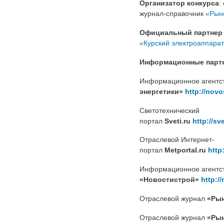
Организатор конкурса
:
журнал-справочник
«Рын
Официальный партнер 
«Курский электроаппара
Информационные парт
Информационное агентс
энергетики»
http://novo
Светотехнический
портал
Sveti.ru
http://sve
Отраслевой Интернет-
портал
Metportal.ru
http:
Информационное агентс
«Новостистрой»
http://
Отраслевой журнал
«Рын
Отраслевой журнал
«Ры