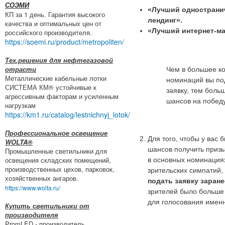
СОЭМИ
«Лучший однострани
КП за 1 день. Гарантия высокого
лендинг».
качества и оптимальных цен от
«Лучший интернет-ма
российского производителя.
https://soemi.ru/product/metropoliten/
Тех.решения для нефтегазовой
отрасти
Чем в большее к
Металлические кабельные лотки
номинаций вы по
СИСТЕМА КМ® устойчивые к
заявку, тем больш
агрессивным факторам и усиленным
шансов на победу
нагрузкам
https://km1.ru/catalog/lestnichnyj_lotok/
Профессиональное освещение
Для того, чтобы у вас
WOLTA®
шансов получить призы
Промышленные светильники для
освещения складских помещений,
в основных номинациях
производственных цехов, парковок,
зрительских симпатий,
хозяйственных ангаров.
подать заявку заране
https://www.wolta.ru/
зрителей было больше
для голосования именн
Купить светильники от
производителя
PromLED - производитель