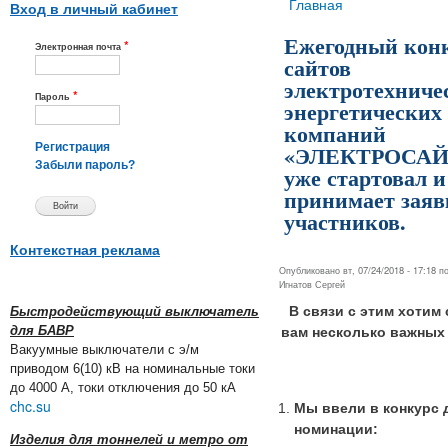
Вы здесь
Главная
Вход в личный кабинет
Ежегодный кон
*
Электронная почта
сайтов
электротехниче
*
Пароль
энергетических
компаний
«ЭЛЕКТРОСАЙТ
Регистрация
Забыли пароль?
уже стартовал и
принимает заяв
участников.
Контекстная реклама
Опубликовано вт, 07/24/2018 - 17:18 
Игнатов Сергей
В связи с этим хотим
Быстродействующий выключатель
для БАВР
вам несколько важных
Вакуумные выключатели с э/м
приводом 6(10) кВ на номинальные токи
до 4000 А, токи отключения до 50 кА
chc.su
Мы ввели в конкурс 
номинации:
Изделия для тоннелей и метро от