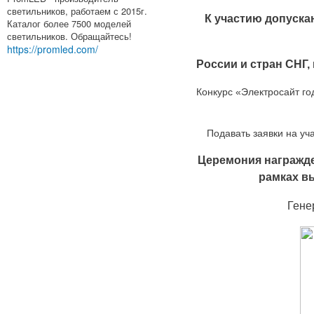
светильников, работаем с 2015г.
К участию допуска
Каталог более 7500 моделей
светильников. Обращайтесь!
https://promled.com/
России и стран СНГ,
Конкурс «Электросайт г
Подавать заявки на уч
Церемония награжде
рамках в
Гене