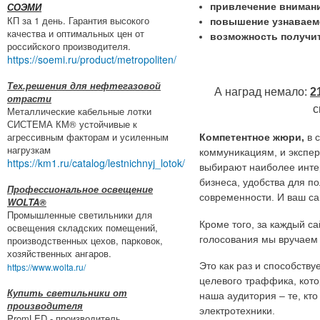
привлечение внимани
СОЭМИ
КП за 1 день. Гарантия высокого
повышение узнаваем
качества и оптимальных цен от
возможность получит
российского производителя.
https://soemi.ru/product/metropoliten/
Тех.решения для нефтегазовой
А наград немало:
2
отрасти
с
Металлические кабельные лотки
СИСТЕМА КМ® устойчивые к
агрессивным факторам и усиленным
Компетентное жюри,
в с
нагрузкам
коммуникациям, и эксперт
https://km1.ru/catalog/lestnichnyj_lotok/
выбирают наиболее инте
бизнеса, удобства для п
Профессиональное освещение
современности. И ваш са
WOLTA®
Промышленные светильники для
Кроме того, за каждый са
освещения складских помещений,
голосования мы вручаем 
производственных цехов, парковок,
хозяйственных ангаров.
Это как раз и способству
https://www.wolta.ru/
целевого траффика, кото
Купить светильники от
наша аудитория – те, кто
производителя
электротехники.
PromLED - производитель