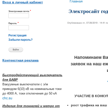
Вы здесь
Главная
Вход в личный кабинет
Электросайт год
*
Электронная почта
*
Опубликовано пт, 07/26/2019 - 14:41 
Пароль
Регистрация
Забыли пароль?
Напоминаем Ва
Контекстная реклама
заявок на наш 
Быстродействующий выключатель
для БАВР
Вакуумные выключатели с э/м
приводом 6(10) кВ на номинальные токи
до 4000 А, токи отключения до 50 кА
УЧАСТИЕ В КОНКУ
chc.su
рост трафика на ваш 
Изделия для тоннелей и метро от