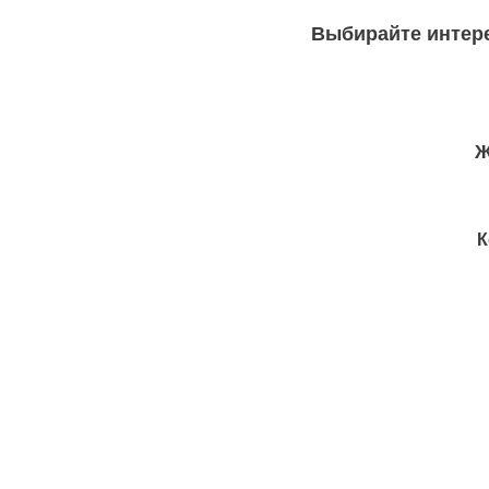
Выбирайте интер
Ж
К