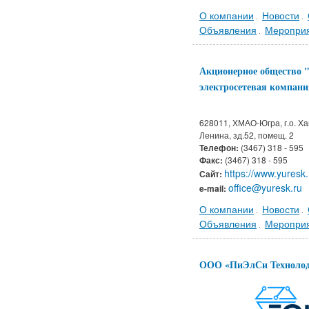
О компании
Новости
.
.
Объявления
Меропри
.
Акционерное общество 
электросетевая компа
628011, ХМАО-Югра, г.о. Х
Ленина, зд.52, помещ. 2
Телефон:
(3467) 318 - 595
Факс:
(3467) 318 - 595
https://www.yuresk.
Сайт:
office@yuresk.ru
e-mail:
О компании
Новости
.
.
Объявления
Меропри
.
ООО «ПиЭлСи Техноло