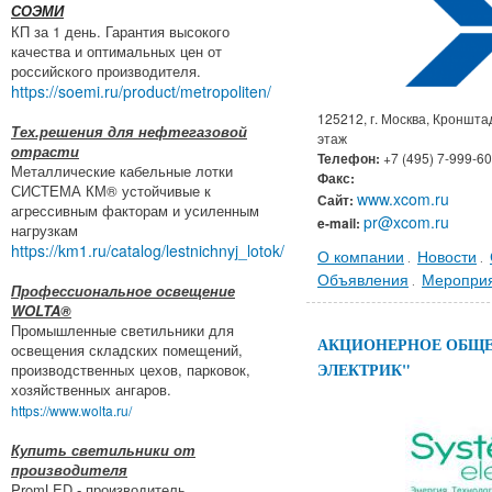
СОЭМИ
КП за 1 день. Гарантия высокого
качества и оптимальных цен от
российского производителя.
https://soemi.ru/product/metropoliten/
125212, г. Москва, Кронштад
Тех.решения для нефтегазовой
этаж
отрасти
Телефон:
+7 (495) 7-999-6
Металлические кабельные лотки
Факс:
СИСТЕМА КМ® устойчивые к
www.xcom.ru
Сайт:
агрессивным факторам и усиленным
pr@xcom.ru
e-mail:
нагрузкам
https://km1.ru/catalog/lestnichnyj_lotok/
О компании
Новости
.
.
Объявления
Меропри
.
Профессиональное освещение
WOLTA®
Промышленные светильники для
АКЦИОНЕРНОЕ ОБЩЕ
освещения складских помещений,
ЭЛЕКТРИК"
производственных цехов, парковок,
хозяйственных ангаров.
https://www.wolta.ru/
Купить светильники от
производителя
PromLED - производитель