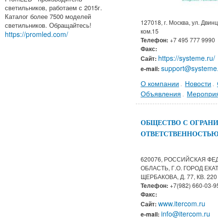
светильников, работаем с 2015г.
Каталог более 7500 моделей
127018, г. Москва, ул. Двинце
светильников. Обращайтесь!
ком.15
https://promled.com/
Телефон:
+7 495 777 9990
Факс:
https://systeme.ru/
Сайт:
support@systeme
e-mail:
О компании
Новости
.
.
Объявления
Меропри
.
ОБЩЕСТВО С ОГРАН
ОТВЕТСТВЕННОСТЬЮ
620076, РОССИЙСКАЯ ФЕ
ОБЛАСТЬ, Г.О. ГОРОД ЕКА
ЩЕРБАКОВА, Д. 77, КВ. 220
Телефон:
+7(982) 660-03-9
Факс:
www.itercom.ru
Сайт:
info@itercom.ru
e-mail: