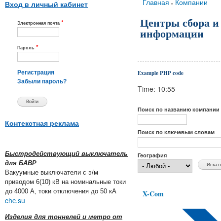
Вы здесь
Главная
Компании
»
Вход в личный кабинет
Центры сбора и
*
Электронная почта
информации
*
Пароль
Example PHP code
Регистрация
Забыли пароль?
Time: 10:55
Поиск по названию компании
Контекстная реклама
Поиск по ключевым словам
Быстродействующий выключатель
География
для БАВР
Вакуумные выключатели с э/м
приводом 6(10) кВ на номинальные токи
до 4000 А, токи отключения до 50 кА
X-Com
chc.su
Изделия для тоннелей и метро от