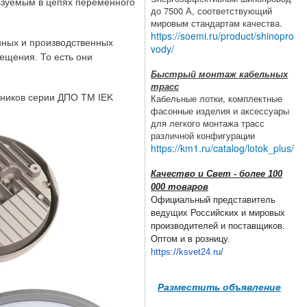
ьзуемым в цепях переменного
до 7500 А, соответствующий
мировым стандартам качества.
https://soemi.ru/product/shinopro
нных и производственных
vody/
ещения. То есть они
Быстрый монтаж кабельных
трасс
ьников серии ДПО ТМ IEK
Кабельные лотки, комплектные
фасонные изделия и аксессуары
для легкого монтажа трасс
различной конфигурации
https://km1.ru/catalog/lotok_plus/
Качество и Свет - более 100
000 товаров
Официальный представитель
ведущих Российских и мировых
производителей и поставщиков.
Оптом и в розницу.
https://ksvet24.ru/
Разместить объявление