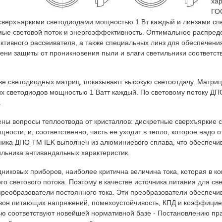
хар
ГО
верхъяркими светодиодами мощностью 1 Вт каждый и линзами спе
ые световой поток и энергоэффективность. Оптимальное распреде
ктивного рассеивателя, а также специальных линз для обеспечен
епени защиты от проникновения пыли и влаги светильники соответст
зе светодиодных матриц, показывают высокую светоотдачу. Матри
их светодиодов мощностью 1 Ватт каждый. По световому потоку Д
.
ены вопросы теплоотвода от кристаллов: дискретные сверхъяркие
щности, и, соответственно, часть ее уходит в тепло, которое надо
ника ДПО TM IEK выполнен из алюминиевого сплава, что обеспечи
тильника антивандальных характеристик.
дниковых приборов, наиболее критична величина тока, которая в к
о светового потока. Поэтому в качестве источника питания для с
реобразователи постоянного тока. Эти преобразователи обеспечи
зон питающих напряжений, помехоустойчивость, КПД и коэффици
ю соответствуют новейшей нормативной базе - Постановлению пра