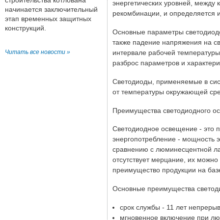
строительства котлована
энергетических уровней, между 
начинается заключительный
рекомбинации, и определяется
этап временных защитных
конструкций.
Основные параметры светодиодов
также падение напряжения на св
интервале рабочей температуры
Читать все новости »
разброс параметров и характерис
Светодиоды, применяемые в сис
от температуры окружающей сред
Преимущества светодиодного о
Светодиодное освещение - это п
энергопотребление - мощность э
сравнению с люминесцентной ла
отсутствует мерцание, их можно
преимущество продукции на базе
Основные преимущества светод
срок службы - 11 лет непрерыв
мгновенное включение при лю