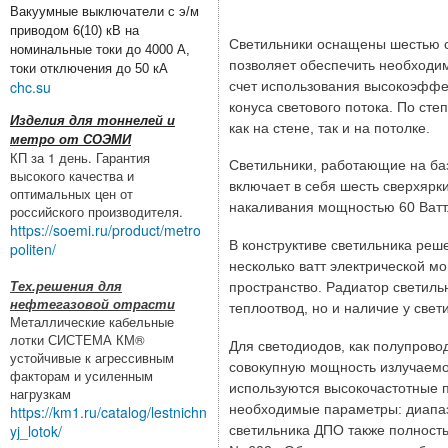
Вакуумные выключатели с э/м
приводом 6(10) кВ на
Светильники оснащены шестью с
номинальные токи до 4000 А,
позволяет обеспечить необходим
токи отключения до 50 кА
chc.su
счет использования высокоэффе
конуса светового потока. По ст
Изделия для тоннелей и
как на стене, так и на потолке.
метро от СОЭМИ
КП за 1 день. Гарантия
Светильники, работающие на ба
высокого качества и
включает в себя шесть сверхярк
оптимальных цен от
накаливания мощностью 60 Ватт
российского производителя.
https://soemi.ru/product/metro
В конструктиве светильника реш
politen/
несколько ватт электрической мо
Тех.решения для
пространство. Радиатор светиль
нефтегазовой отрасти
теплоотвод, но и наличие у све
Металлические кабельные
лотки СИСТЕМА КМ®
Для светодиодов, как полупрово
устойчивые к агрессивным
совокупную мощность излучаемог
факторам и усиленным
используются высокочастотные п
нагрузкам
необходимые параметры: диапа
https://km1.ru/catalog/lestnichn
yj_lotok/
светильника ДПО также полность