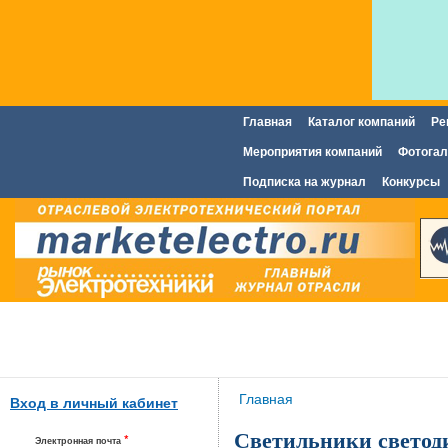
Главная
Каталог компаний
Ре
Главное меню
Мероприятия компаний
Фотогал
Подписка на журнал
Конкурсы
Вы здесь
Главная
Вход в личный кабинет
Светильники светод
*
Электронная почта