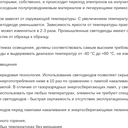
которыми, собственно, и происходит переход электронов на излуча
 исходным полупроводниковым материалом и легирующими примес
 зависят от окружающей температуры. С увеличением температуры
етодиоде уменьшается. Зависимость яркости от температуры практ
 может изменяться в 2-3 раза. Промышленные светодиоды имеют 
тик от образца к образцу.
темах освещения, должны соответствовать самым высоким требова
ы и выдерживать диапазон температур от -40 °С до +80 °С, не изм
свещения
ередовая технология. Использование светодиодов позволяет серье
нергопотребления ниже в 10 раз по сравнению с лампой накаливани
мпой. В отличие от газоразрядных энергосберегающих ламп, у св
 использовать при любых температурах, элементы не требуют спе
 светодиодов - быстрая окупаемость и отсутствие эксплуатационн
иодов перед лампами накаливания и энергосберегающими люмин
ного горения;
бых температурах без мерцания;