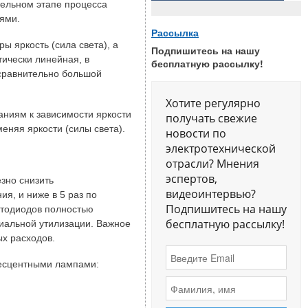
тельном этапе процесса
ями.
Рассылка
 яркость (сила света), а
Подпишитесь на нашу
ически линейная, в
бесплатную рассылку!
сравнительно большой
Хотите регулярно
ниям к зависимости яркости
получать свежие
еняя яркости (силы света).
новости по
электротехнической
отрасли? Мнения
эспертов,
зно снизить
видеоинтервью?
я, и ниже в 5 раз по
Подпишитесь на нашу
етодиодов полностью
бесплатную рассылку!
циальной утилизации. Важное
ых расходов.
есцентными лампами: