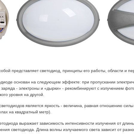
собой представляет светодиод, принципы его работы, области и пе
одиоде основан на следующем эффекте: при пропускании электриче
заряда - электроны и «дырки» - рекомбинируют с излучением фот
кого уровня на другой.
светодиодов является яркость - величина, равная отношению силы
елах на квадратный метр).
етодиода выражает зависимость интенсивности излучения от длины
ения светодиода. Длина волны излучаемого света зависит от разно