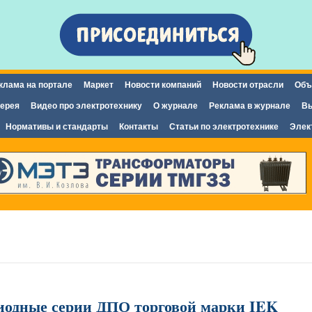
Перейти к
основному
содержанию
клама на портале
Маркет
Новости компаний
Новости отрасли
Объ
ерея
Видео про электротехнику
О журнале
Реклама в журнале
Вы
Нормативы и стандарты
Контакты
Статьи по электротехнике
Элек
иодные серии ДПО торговой марки IEK