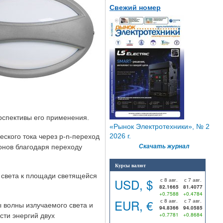
Свежий номер
рспективы его применения.
«Рынок Электротехники», № 2
2026 г.
ского тока через p-n-переход
онов благодаря переходу
Скачать журнал
Курсы валют
 света к площади светящейся
USD, $
с 8 авг.
с 7 авг.
82.1665
81.4077
+0.7588
+0.4784
EUR, €
с 8 авг.
с 7 авг.
 волны излучаемого света и
94.8366
94.0585
+0.7781
+0.8684
сти энергий двух