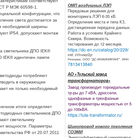
актеристикам соответствуют
ОМП воздушных ЛЭП
СТ Р МЭК 60598-1.
Передовые решения для
циальной конфигурации, что
мониторинга ЛЭП 6-35 кВ.
ление света достигается за
Определение места и типа КЗ,
ия необходимой ширины
дистанционная передача данных.
Работа в условиях Крайнего
вуют IP54; допускают монтаж
Севера. Возможность
тестирования до 12 месяцев.
https://dc-en.ru/catalog/20/229/
ца светильника ДПО IEK®
erid: 2VfnxwytZgt
ПО IEK® идентичен лампе
Реклама. ООО "ДС-ИНЖИНИРИНГ". ИНН
7813413840
АО «Тульский завод
 светодиоды потребляют
трансформаторов»
 отводить в окружающее
Завод производит тороидальные
вает не только необходимый
тр-ры до 7 кВА, дроссели,
однофазные и трехфазные
трансформаторы мощностью от 5
онечном итоге определяет
до 100кВА.
ветодиодных светильников ДПО
https://tula-transformator.ru/
вают светильнику
Шинопровод нового поколения
ент мощности. Параметры
СОЭМИ
вительства РФ от 20.07.2011
Энергоэффективный шинопровод