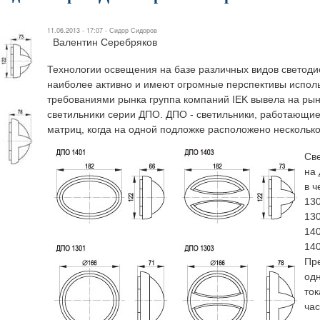
11.06.2013 - 17:07 -
Сидор Сидоров
Валентин Серебряков
Технологии освещения на базе различных видов светоди
наиболее активно и имеют огромные перспективы исполь
требованиями рынка группа компаний IEK вывела на ры
светильники серии ДПО. ДПО - светильники, работающие
матриц, когда на одной подложке расположено несколько
Св
на
в 
130
130
140
140
Пр
од
ток
час