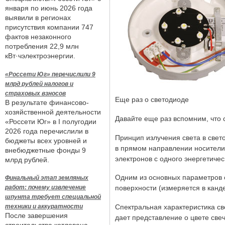
января по июнь 2026 года
выявили в регионах
присутствия компании 747
фактов незаконного
потребления 22,9 млн
кВт·чэлектроэнергии.
«Россети Юг» перечислили 9
млрд рублей налогов и
страховых взносов
Еще раз о светодиоде
В результате финансово-
хозяйственной деятельности
Давайте еще раз вспомним, что 
«Россети Юг» в I полугодии
2026 года перечислили в
Принцип излучения света в свет
бюджеты всех уровней и
в прямом направлении носители 
внебюджетные фонды 9
электронов с одного энергетичес
млрд рублей.
Одним из основных параметров 
Финальный этап земляных
поверхности (измеряется в канд
работ: почему извлечение
шпунта требует специальной
Спектральная характеристика св
техники и аккуратности
После завершения
дает представление о цвете свеч