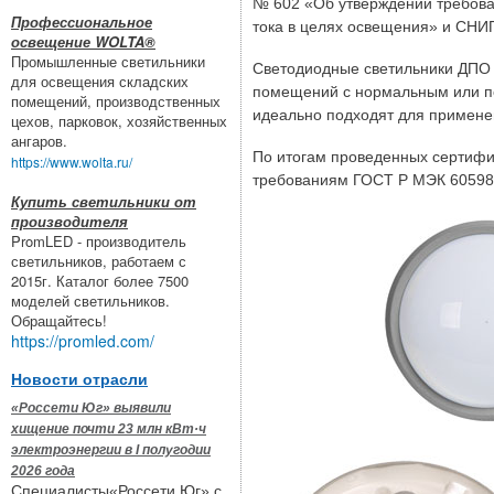
№ 602 «Об утверждении требова
Профессиональное
тока в целях освещения» и СНИП 
освещение WOLTA®
Промышленные светильники
Светодиодные светильники ДПО 
для освещения складских
помещений с нормальным или по
помещений, производственных
идеально подходят для примене
цехов, парковок, хозяйственных
ангаров.
По итогам проведенных сертифи
https://www.wolta.ru/
требованиям ГОСТ Р МЭК 60598-
Купить светильники от
производителя
PromLED - производитель
светильников, работаем с
2015г. Каталог более 7500
моделей светильников.
Обращайтесь!
https://promled.com/
Новости отрасли
«Россети Юг» выявили
хищение почти 23 млн кВт·ч
электроэнергии в I полугодии
2026 года
Специалисты«Россети Юг» с