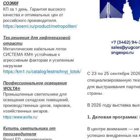
СОЭМИ
КП за 1 день. Гарантия высокого
качества и оптимальных цен от
российского производителя.
https://soemi.ru/product/metropoliten/
Тех.решения для нефтегазовой
отрасти
Металлические кабельные лотки
СИСТЕМА КМ® устойчивые к
агрессивным факторам и усиленным
нагрузкам
https://km1.ru/catalog/lestnichnyj_lotok/
С 23 по 25 сентября 20
специализированную тех
Профессиональное освещение
для выстраивания партн
WOLTA®
страны.
Промышленные светильники для
освещения складских помещений,
производственных цехов, парковок,
В 2026 году выставка вых
хозяйственных ангаров.
https://www.wolta.ru/
1. Деловая программа:
Купить светильники от
В центре внимания — не
производителя
успешно внедренных на 
PromLED - производитель