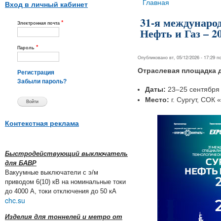
Вы здесь
Главная
Вход в личный кабинет
31-я междунаро
*
Электронная почта
Нефть и Газ – 2
*
Пароль
Опубликовано вт, 05/12/2026 - 17:29 
Отраслевая площадка д
Регистрация
Забыли пароль?
Даты:
23–25 сентября 
Место:
г. Сургут, СОК 
Контекстная реклама
Быстродействующий выключатель
для БАВР
Вакуумные выключатели с э/м
приводом 6(10) кВ на номинальные токи
до 4000 А, токи отключения до 50 кА
chc.su
Изделия для тоннелей и метро от