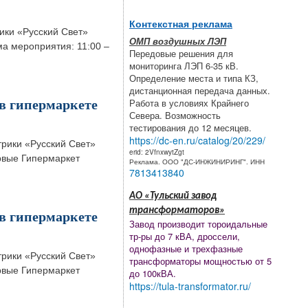
Контекстная реклама
рики «Русский Свет»
ОМП воздушных ЛЭП
ма мероприятия: 11:00 –
Передовые решения для
мониторинга ЛЭП 6-35 кВ.
Определение места и типа КЗ,
дистанционная передача данных.
в гипермаркете
Работа в условиях Крайнего
Севера. Возможность
тестирования до 12 месяцев.
https://dc-en.ru/catalog/20/229/
трики «Русский Свет»
erid: 2VfnxwytZgt
ервые Гипермаркет
Реклама. ООО "ДС-ИНЖИНИРИНГ". ИНН
7813413840
АО «Тульский завод
трансформаторов»
в гипермаркете
Завод производит тороидальные
тр-ры до 7 кВА, дроссели,
однофазные и трехфазные
трики «Русский Свет»
трансформаторы мощностью от 5
ервые Гипермаркет
до 100кВА.
https://tula-transformator.ru/