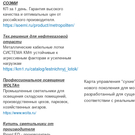
СОЭМИ
КП за 1 день. Гарантия высокого
качества и оптимальных цен от
российского производителя.
https://soemi.ru/product/metropoliten/
Тех.решения для нефтегазовой
отрасти
Металлические кабельные лотки
СИСТЕМА КМ® устойчивые к
агрессивным факторам и усиленным
нагрузкам
https://km1.ru/catalog/lestnichnyj_lotok/
Профессиональное освещение
Карта управления “сухие
WOLTA®
нового поколения для мо
Промышленные светильники для
разработанный для сущ
освещения складских помещений,
соответствии с реальным
производственных цехов, парковок,
хозяйственных ангаров.
https://www.wolta.ru/
Купить светильники от
производителя
PromLED - производитель