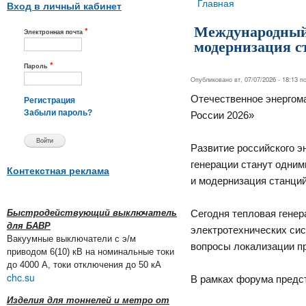
Вы здесь
Главная
Вход в личный кабинет
Международный 
*
Электронная почта
модернизация с
*
Пароль
Опубликовано вт, 07/07/2026 - 18:13 
Отечественное энергом
Регистрация
Забыли пароль?
России 2026»
Развитие российского э
генерации станут одним
Контекстная реклама
и модернизация станций
Быстродействующий выключатель
Сегодня тепловая генер
для БАВР
электротехнических сис
Вакуумные выключатели с э/м
вопросы локализации пр
приводом 6(10) кВ на номинальные токи
до 4000 А, токи отключения до 50 кА
chc.su
В рамках форума предс
Изделия для тоннелей и метро от