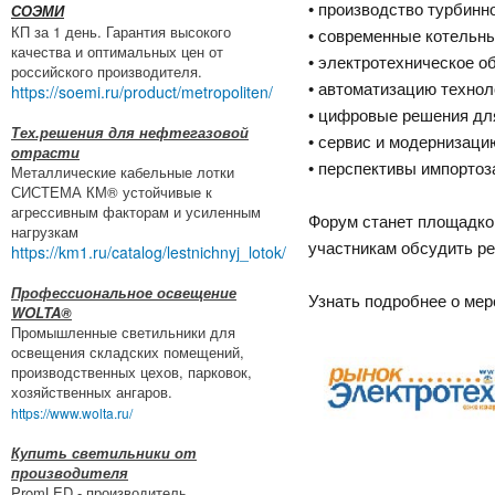
• производство турбинн
СОЭМИ
КП за 1 день. Гарантия высокого
• современные котельны
качества и оптимальных цен от
• электротехническое о
российского производителя.
https://soemi.ru/product/metropoliten/
• автоматизацию технол
• цифровые решения для
Тех.решения для нефтегазовой
• сервис и модернизац
отрасти
• перспективы импорто
Металлические кабельные лотки
СИСТЕМА КМ® устойчивые к
агрессивным факторам и усиленным
Форум станет площадкой
нагрузкам
участникам обсудить ре
https://km1.ru/catalog/lestnichnyj_lotok/
Профессиональное освещение
Узнать подробнее о мер
WOLTA®
Промышленные светильники для
освещения складских помещений,
производственных цехов, парковок,
хозяйственных ангаров.
https://www.wolta.ru/
Купить светильники от
производителя
PromLED - производитель