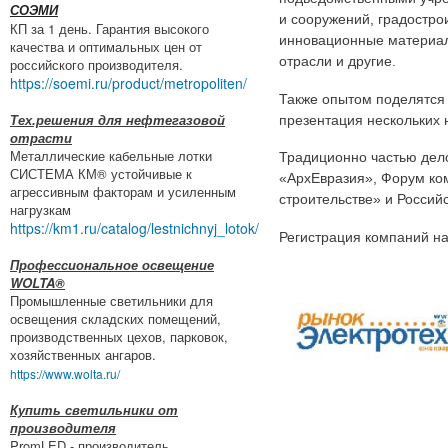
СОЭМИ
и сооружений, градостро
КП за 1 день. Гарантия высокого
инновационные материал
качества и оптимальных цен от
отрасли и другие.
российского производителя.
https://soemi.ru/product/metropoliten/
Также опытом поделятся
Тех.решения для нефтегазовой
презентация нескольких 
отрасти
Металлические кабельные лотки
Традиционно частью дел
СИСТЕМА КМ® устойчивые к
«АрхЕвразия», Форум ко
агрессивным факторам и усиленным
строительстве» и Россий
нагрузкам
https://km1.ru/catalog/lestnichnyj_lotok/
Регистрация компаний на
Профессиональное освещение
WOLTA®
Промышленные светильники для
освещения складских помещений,
производственных цехов, парковок,
хозяйственных ангаров.
https://www.wolta.ru/
Купить светильники от
производителя
PromLED - производитель