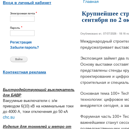
Вы здесь
Главная
Вход в личный кабинет
Крупнейшее стро
*
Электронная почта
сентября по 2 о
*
Пароль
Опубликовано вт, 07/07/2026 - 18:16 
Международный строитель
Регистрация
предусматривает выстав
Забыли пароль?
Экспозиция займет два п
Основу выставки составя
представлены стенды кр
Контекстная реклама
проектирование и цифров
строительная и специаль
Быстродействующий выключатель
Основная тема 100+ Tech
для БАВР
технологии: цифровое мо
Вакуумные выключатели с э/м
внедряется сегодня, а за
приводом 6(10) кВ на номинальные токи
до 4000 А, токи отключения до 50 кА
chc.su
Форумная часть 100+ Tec
важнейшими станут сесс
Изделия для тоннелей и метро от
подведомственными учре