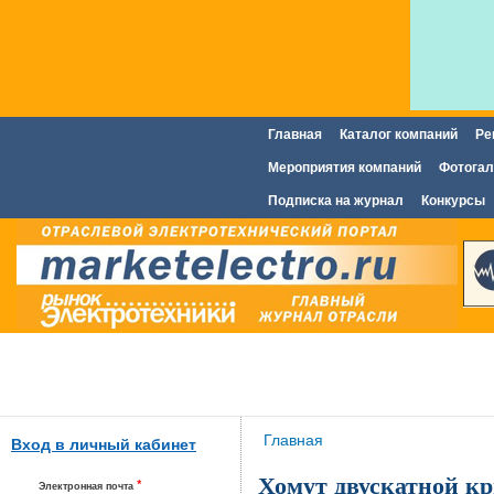
Главная
Каталог компаний
Ре
Главное меню
Мероприятия компаний
Фотогал
Подписка на журнал
Конкурсы
Вы здесь
Главная
Вход в личный кабинет
Хомут двускатной к
*
Электронная почта