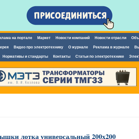
Перейти к
основному
содержанию
клама на портале
Маркет
Новости компаний
Новости отрасли
Объ
ерея
Видео про электротехнику
О журнале
Реклама в журнале
Вы
Нормативы и стандарты
Контакты
Статьи по электротехнике
Элек
рышки лотка универсальный 200х200