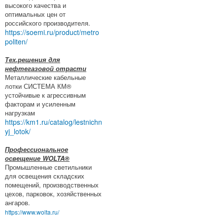
высокого качества и
оптимальных цен от
российского производителя.
https://soemi.ru/product/metro
politen/
Тех.решения для
нефтегазовой отрасти
Металлические кабельные
лотки СИСТЕМА КМ®
устойчивые к агрессивным
факторам и усиленным
нагрузкам
https://km1.ru/catalog/lestnichn
yj_lotok/
Профессиональное
освещение WOLTA®
Промышленные светильники
для освещения складских
помещений, производственных
цехов, парковок, хозяйственных
ангаров.
https://www.wolta.ru/