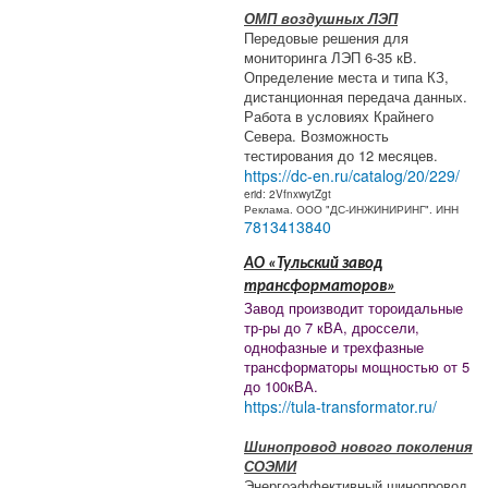
ОМП воздушных ЛЭП
Передовые решения для
мониторинга ЛЭП 6-35 кВ.
Определение места и типа КЗ,
дистанционная передача данных.
Работа в условиях Крайнего
Севера. Возможность
тестирования до 12 месяцев.
https://dc-en.ru/catalog/20/229/
erid: 2VfnxwytZgt
Реклама. ООО "ДС-ИНЖИНИРИНГ". ИНН
7813413840
АО «Тульский завод
трансформаторов»
Завод производит тороидальные
тр-ры до 7 кВА, дроссели,
однофазные и трехфазные
трансформаторы мощностью от 5
до 100кВА.
https://tula-transformator.ru/
Шинопровод нового поколения
СОЭМИ
Энергоэффективный шинопровод