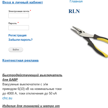
Вы здесь
Главная
Вход в личный кабинет
RLN
*
Электронная почта
*
Пароль
Регистрация
Забыли пароль?
Контекстная реклама
Быстродействующий выключатель
для БАВР
Вакуумные выключатели с э/м
приводом 6(10) кВ на номинальные токи
до 4000 А, токи отключения до 50 кА
chc.su
Изделия для тоннелей и метро от