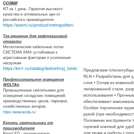
СОЭМИ
КП за 1 день. Гарантия высокого
качества и оптимальных цен от
российского производителя.
https://soemi.ru/product/metropoliten/
Тех.решения для нефтегазовой
отрасти
Металлические кабельные лотки
СИСТЕМА КМ® устойчивые к
агрессивным факторам и усиленным
нагрузкам
https://km1.ru/catalog/lestnichnyj_lotok/
Предлагаем плоскогубцы
RLN • Разработаны для 
Профессиональное освещение
слоя • Сплав из кованно
WOLTA®
легированной стали, раз
Промышленные светильники для
освещения складских помещений,
использования • Прочные
производственных цехов, парковок,
обеспечивают максималь
хозяйственных ангаров.
Особая торсионная пруж
https://www.wolta.ru/
рукой (при необходимост
Половинки инструмента 
Купить светильники от
горячей клепкой для удо
производителя
PromLED - производитель
для резки и работы с пр