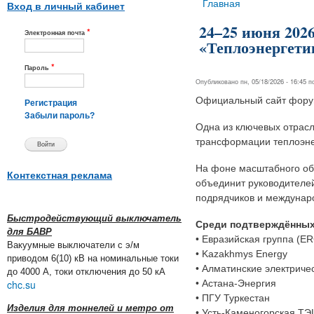
Вы здесь
Главная
Вход в личный кабинет
24–25 июня 202
*
Электронная почта
«Теплоэнергети
*
Пароль
Опубликовано пн, 05/18/2026 - 16:45 
Официальный сайт фор
Регистрация
Забыли пароль?
Одна из ключевых отрас
трансформации теплоэне
На фоне масштабного об
Контекстная реклама
объединит руководителей
подрядчиков и междунар
Быстродействующий выключатель
Среди подтверждённых
для БАВР
• Евразийская группа (E
Вакуумные выключатели с э/м
• Kazakhmys Energy
приводом 6(10) кВ на номинальные токи
• Алматинские электриче
до 4000 А, токи отключения до 50 кА
chc.su
• Астана-Энергия
• ПГУ Туркестан
Изделия для тоннелей и метро от
• Усть-Каменогорская ТЭ