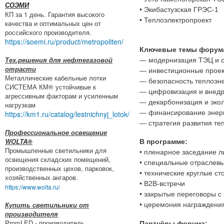
СОЭМИ
• Экибастузская ГРЭС-1
КП за 1 день. Гарантия высокого
• Теплоэлектропроект
качества и оптимальных цен от
российского производителя.
https://soemi.ru/product/metropoliten/
Ключевые темы форум
Тех.решения для нефтегазовой
— модернизация ТЭЦ и с
отрасти
— инвестиционные проек
Металлические кабельные лотки
— безопасность теплоэне
СИСТЕМА КМ® устойчивые к
— цифровизация и внедр
агрессивным факторам и усиленным
— декарбонизация и эко
нагрузкам
— финансирование энерг
https://km1.ru/catalog/lestnichnyj_lotok/
— стратегия развития те
Профессиональное освещение
WOLTA®
В программе:
Промышленные светильники для
• пленарное заседание л
освещения складских помещений,
• специальные отраслев
производственных цехов, парковок,
• технические круглые ст
хозяйственных ангаров.
• B2B-встречи
https://www.wolta.ru/
• закрытые переговоры с
Купить светильники от
• церемония награждени
производителя
PromLED - производитель
Партнёры форума: