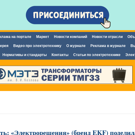
Перейти к
основному
содержанию
клама на портале
Маркет
Новости компаний
Новости отрасли
Объ
ерея
Видео про электротехнику
О журнале
Реклама в журнале
Вы
Нормативы и стандарты
Контакты
Статьи по электротехнике
Элек
ть: «Электрорешения» (бренд EKF) поделил