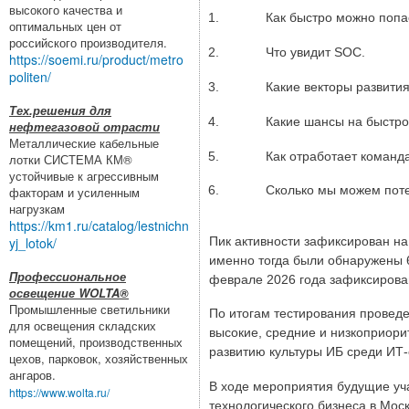
высокого качества и
Как быстро можно попа
оптимальных цен от
российского производителя.
Что увидит SOC.
https://soemi.ru/product/metro
politen/
Какие векторы развития
Тех.решения для
Какие шансы на быстро
нефтегазовой отрасти
Металлические кабельные
Как отработает команд
лотки СИСТЕМА КМ®
устойчивые к агрессивным
Сколько мы можем поте
факторам и усиленным
нагрузкам
https://km1.ru/catalog/lestnichn
Пик активности зафиксирован на 
yj_lotok/
именно тогда были обнаружены 6
Профессиональное
феврале 2026 года зафиксирован
освещение WOLTA®
Промышленные светильники
По итогам тестирования проведе
для освещения складских
высокие, средние и низкоприори
помещений, производственных
развитию культуры ИБ среди ИТ
цехов, парковок, хозяйственных
ангаров.
В ходе мероприятия будущие уча
https://www.wolta.ru/
технологического бизнеса в Мос