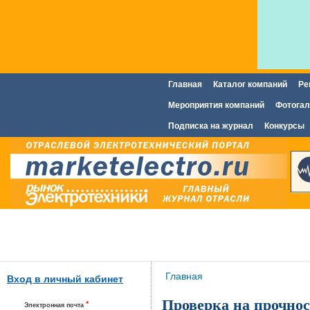
Главная
Каталог компаний
Ре
Главное меню
Мероприятия компаний
Фотогал
Подписка на журнал
Конкурсы
Вы здесь
Главная
Вход в личный кабинет
Проверка на прочнос
*
Электронная почта