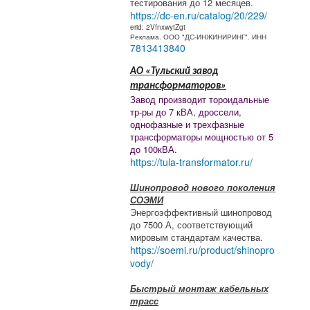
тестирования до 12 месяцев.
https://dc-en.ru/catalog/20/229/
erid: 2VfnxwytZgt
Реклама. ООО "ДС-ИНЖИНИРИНГ". ИНН
7813413840
АО «Тульский завод
трансформаторов»
Завод производит тороидальные
тр-ры до 7 кВА, дроссели,
однофазные и трехфазные
трансформаторы мощностью от 5
до 100кВА.
https://tula-transformator.ru/
Шинопровод нового поколения
СОЭМИ
Энергоэффективный шинопровод
до 7500 А, соответствующий
мировым стандартам качества.
https://soemi.ru/product/shinopro
vody/
Быстрый монтаж кабельных
трасс