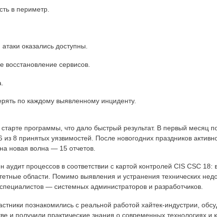
сть в периметр.
 атаки оказались доступны.
е восстановление сервисов.
а.
рять по каждому выявленному инциденту.
старте программы, что дало быстрый результат. В первый месяц по
 из 8 принятых уязвимостей. После новогодних праздников активно
а новая волна — 15 отчетов.
н аудит процессов в соответствии с картой контролей CIS CSC 18: 
тетные области. Помимо выявления и устранения технических недо
-специалистов — системных администраторов и разработчиков.
стники познакомились с реальной работой хайтек-индустрии, обсу
кве и получили практические знания о современных технологиях и 