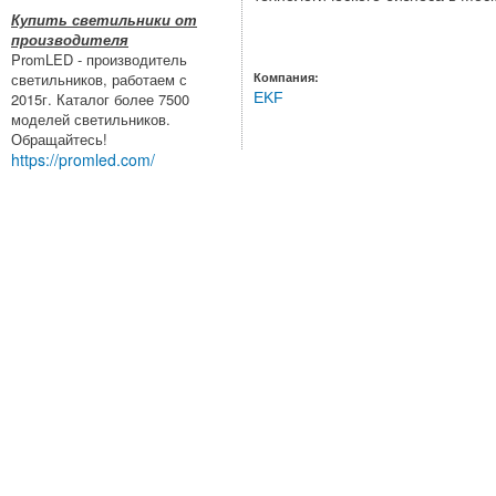
Купить светильники от
производителя
PromLED - производитель
Компания:
светильников, работаем с
EKF
2015г. Каталог более 7500
моделей светильников.
Обращайтесь!
https://promled.com/