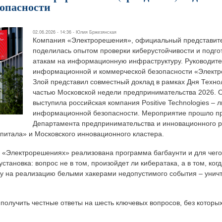
опасности
02.06.2026 - 14:36 -
Юлия Бржезянская
Компания «Электрорешения», официальный представите
поделилась опытом проверки киберустойчивости и подго
атакам на информационную инфраструктуру. Руководит
информационной и коммерческой безопасности «Элект
Злой представил совместный доклад в рамках Дня Технол
частью Московской недели предпринимательства 2026. 
выступила российская компания Positive Technologies – 
информационной безопасности. Мероприятие прошло п
Департамента предпринимательства и инновационного р
питала» и Московского инновационного кластера.
 в «Электрорешениях» реализована программа багбаунти и для чего
тановка: вопрос не в том, произойдет ли кибератака, а в том, ког
ку на реализацию белыми хакерами недопустимого события – унич
получить честные ответы на шесть ключевых вопросов, без которы