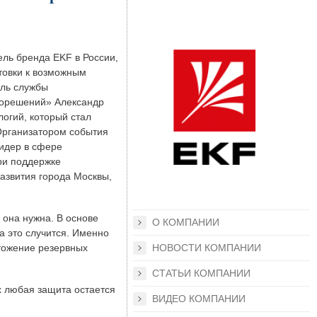
ль бренда EKF в России,
товки к возможным
ель службы
рорешений» Александр
огий, который стал
Организатором события
лидер в сфере
ри поддержке
азвития города Москвы,
 она нужна. В основе
О КОМПАНИИ
да это случится. Именно
тожение резервных
НОВОСТИ КОМПАНИИ
СТАТЬИ КОМПАНИИ
х любая защита остается
ВИДЕО КОМПАНИИ