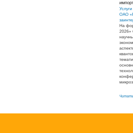
импор
Услуги
ОАО «
заинт
На фо
2026» 
научны
эконом
аспект
кванто
темати
основн
технол
конфе
микроэ
Читать