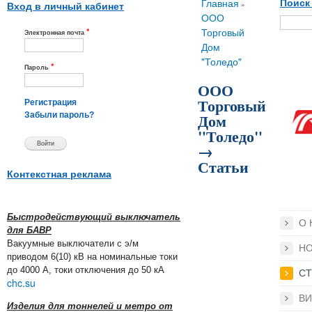
Вы здесь
Главная
Поиск
»
Вход в личный кабинет
ООО
*
Торговый
Электронная почта
Дом
"Толедо"
*
Пароль
ООО
Торговый
Регистрация
Дом
Забыли пароль?
"Толедо"
→
Статьи
Контекстная реклама
Быстродействующий выключатель
О 
для БАВР
Вакуумные выключатели с э/м
Н
приводом 6(10) кВ на номинальные токи
до 4000 А, токи отключения до 50 кА
СТ
chc.su
ВИ
Изделия для тоннелей и метро от