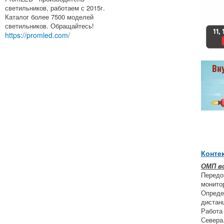
светильников, работаем с 2015г.
Каталог более 7500 моделей
светильников. Обращайтесь!
https://promled.com/
Конте
ОМП в
Передо
монито
Опреде
дистан
Работа
Севера