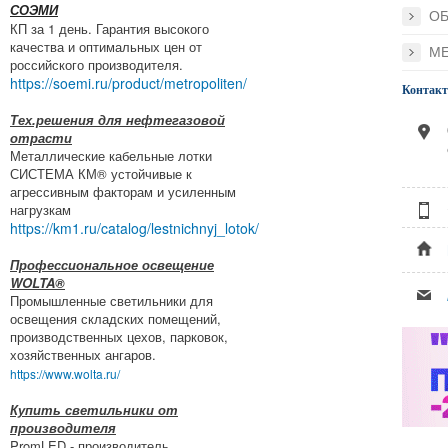
СОЭМИ
О
КП за 1 день. Гарантия высокого
качества и оптимальных цен от
М
российского производителя.
https://soemi.ru/product/metropoliten/
Контак
Тех.решения для нефтегазовой
отрасти
Металлические кабельные лотки
СИСТЕМА КМ® устойчивые к
агрессивным факторам и усиленным
нагрузкам
https://km1.ru/catalog/lestnichnyj_lotok/
Профессиональное освещение
WOLTA®
Промышленные светильники для
освещения складских помещений,
производственных цехов, парковок,
хозяйственных ангаров.
https://www.wolta.ru/
Купить светильники от
производителя
PromLED - производитель