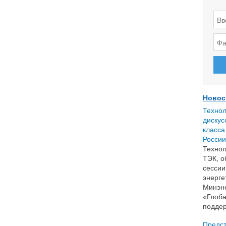
Новос
Технол
дискус
класса
России
Технол
ТЭК, о
сессии
энерге
Минэне
«Глоба
поддер
Предст