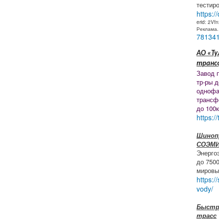
тестир
https:/
erid: 2Vf
Реклама
78134
АО «Ту
транс
Завод 
тр-ры д
однофа
трансф
до 100
https:/
Шиноп
СОЭМ
Энерго
до 750
мировы
https:/
vody/
Быстр
трасс