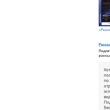
«Рынок
Рассы
Подпи
рассы
Хо
по
по
от
эсп
ви
По
бе