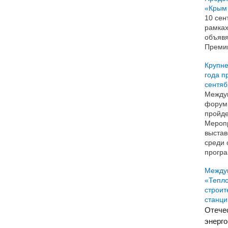
«Крым
10 сен
рамка
объявя
Преми
Крупне
года п
сентяб
Между
форум 
пройде
Мероп
выстав
среди 
програ
Между
«Тепло
строит
станци
Отече
энерг