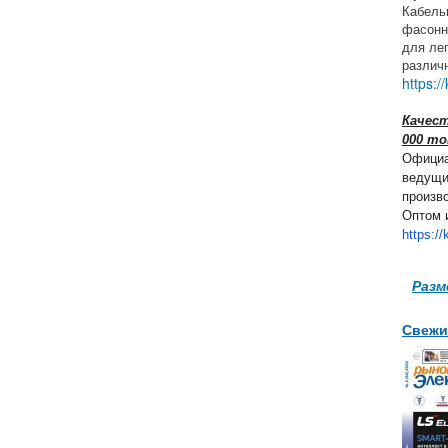
Кабель
фасонн
для ле
различ
https:/
Качест
000 то
Официа
ведущи
произв
Оптом и
https://
Разм
Свежи