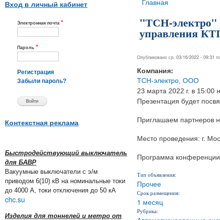
Вы здесь
Главная
Вход в личный кабинет
"ТСН-электро" 
*
Электронная почта
управления КТ
*
Пароль
Опубликовано ср, 03/16/2022 - 09:31 
Компания:
Регистрация
ТСН-электро, ООО
Забыли пароль?
23 марта 2022 г. в 15:00
Презентация будет посвя
Приглашаем партнеров н
Контекстная реклама
Место проведения: г. Мос
Быстродействующий выключатель
Программа конференции
для БАВР
Вакуумные выключатели с э/м
Тип объявления:
приводом 6(10) кВ на номинальные токи
Прочее
до 4000 А, токи отключения до 50 кА
Срок размещения:
chc.su
1 месяц
Рубрика:
Изделия для тоннелей и метро от
Автоматизированные сис