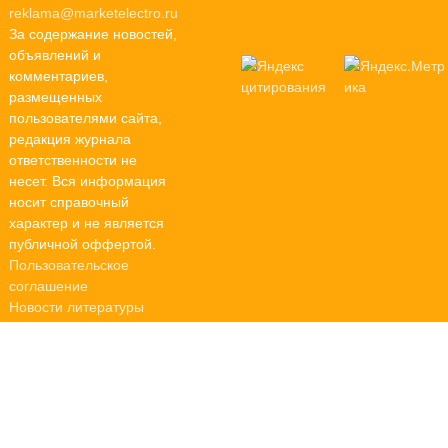
reklama@marketelectro.ru
За содержание новостей,
объявлений и
комментариев,
размещенных
пользователями сайта,
редакция журнала
ответственности не
несет. Вся информация
носит справочный
характер и не является
публичной оффертой.
Пользовательское
соглашение
Новости литературы