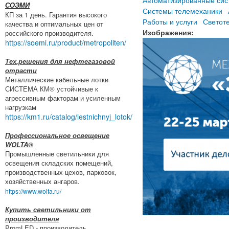
СОЭМИ
Системы телемеханики
КП за 1 день. Гарантия высокого
Работы и услуги
Светот
качества и оптимальных цен от
Изображения:
российского производителя.
https://soemi.ru/product/metropoliten/
Тех.решения для нефтегазовой
отрасти
Металлические кабельные лотки
СИСТЕМА КМ® устойчивые к
агрессивным факторам и усиленным
нагрузкам
https://km1.ru/catalog/lestnichnyj_lotok/
Профессиональное освещение
WOLTA®
Промышленные светильники для
освещения складских помещений,
производственных цехов, парковок,
хозяйственных ангаров.
https://www.wolta.ru/
Купить светильники от
производителя
PromLED - производитель