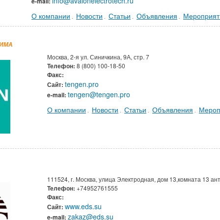
info@avalonelectrotech.ru
e-mail:
О компании
Новости
Статьи
Объявления
Мероприят
.
.
.
.
ИМА
Москва, 2-я ул. Синичкина, 9А, стр. 7
Телефон:
8 (800) 100-18-50
Факс:
tengen.pro
Сайт:
tengen@tengen.pro
e-mail:
О компании
Новости
Статьи
Объявления
Мероп
.
.
.
.
111524, г. Москва, улица Электродная, дом 13,комната 13 ант
Телефон:
+74952761555
Факс:
www.eds.su
Сайт:
zakaz@eds.su
e-mail: