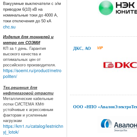
Вакуумные выключатели с э/м
приводом 6(10) кВ на
номинальные токи до 4000 А,
токи отключения до 50 кА
chc.su
Изделия для тоннелей и
метро от СОЭМИ
ДКС, АО
VIP
КП за 1 день. Гарантия
высокого качества и
оптимальных цен от
российского производителя.
https://soemi.ru/product/metro
politen/
Тех.решения для
нефтегазовой отрасти
Металлические кабельные
лотки СИСТЕМА КМ®
ООО «НПО «АвалонЭлектроТе
устойчивые к агрессивным
факторам и усиленным
нагрузкам
https://km1.ru/catalog/lestnichn
yj_lotok/