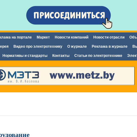
Перейти к
основному
содержанию
клама на портале
Маркет
Новости компаний
Новости отрасли
Объ
ерея
Видео про электротехнику
О журнале
Реклама в журнале
Вы
Нормативы и стандарты
Контакты
Статьи по электротехнике
Элек
рудование