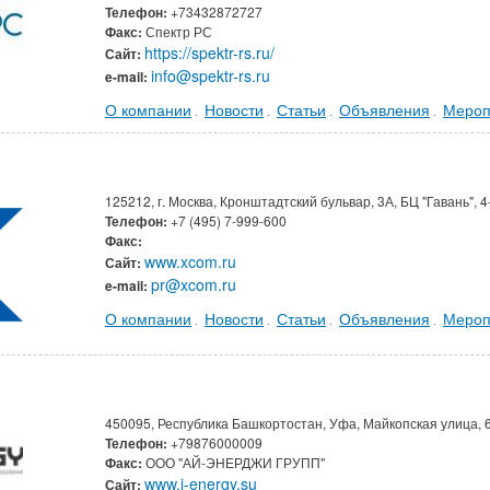
Телефон:
+73432872727
Факс:
Спектр РС
https://spektr-rs.ru/
Сайт:
info@spektr-rs.ru
e-mail:
О компании
Новости
Статьи
Объявления
Мероп
.
.
.
.
125212, г. Москва, Кронштадтский бульвар, 3А, БЦ "Гавань", 4
Телефон:
+7 (495) 7-999-600
Факс:
www.xcom.ru
Сайт:
pr@xcom.ru
e-mail:
О компании
Новости
Статьи
Объявления
Мероп
.
.
.
.
450095, Республика Башкортостан, Уфа, Майкопская улица, 
Телефон:
+79876000009
Факс:
ООО "АЙ-ЭНЕРДЖИ ГРУПП"
www.i-energy.su
Сайт: