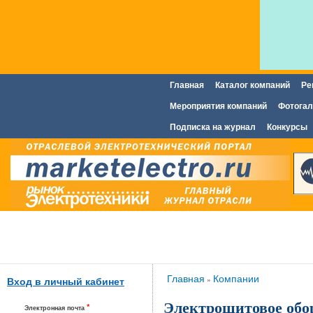
Главная
Каталог компаний
Ре
Главное меню
Мероприятия компаний
Фотогал
Подписка на журнал
Конкурсы
Вы здесь
Главная
Компании
»
Вход в личный кабинет
Электрощитовое обо
*
Электронная почта