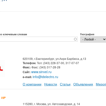
по ключевым словам
География
620109, г.Екатеринбург, ул.Анри Барбюса, д.13
Телефон:
Тел: (343) 228-37-00, 317-07-07
Факс:
Факс: (343) 317-28-28
www.sinvel.ru
Сайт:
info@idelectro.ru
e-mail:
О компании
Новости
Статьи
Объявления
Мероп
.
.
.
.
VIP
115280, г. Москва, ул. Автозаводская, д. 14