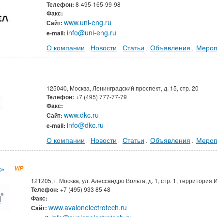
Телефон:
8-495-165-99-98
Факс:
www.uni-eng.ru
Сайт:
info@uni-eng.ru
e-mail:
О компании
Новости
Статьи
Объявления
Мероп
.
.
.
.
125040, Москва, Ленинградский проспект, д. 15, стр. 20
Телефон:
+7 (495) 777-77-79
Факс:
www.dkc.ru
Сайт:
info@dkc.ru
e-mail:
О компании
Новости
Статьи
Объявления
Мероп
.
.
.
.
х»
VIP
121205, г. Москва, ул. Алессандро Вольта, д. 1, стр. 1, территор
Телефон:
+7 (495) 933 85 48
Факс:
www.avalonelectrotech.ru
Сайт: