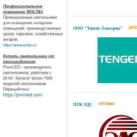
Профессиональное
освещение WOLTA®
Промышленные светильники
для освещения складских
ООО "Тенген Электрик"
ОПТ
помещений, производственных
цехов, парковок, хозяйственных
ангаров.
https://www.wolta.ru/
Купить светильники от
производителя
PromLED - производитель
светильников, работаем с
2015г. Каталог более 7500
моделей светильников.
Обращайтесь!
https://promled.com/
ПТК ЭДС
ОПТИМА