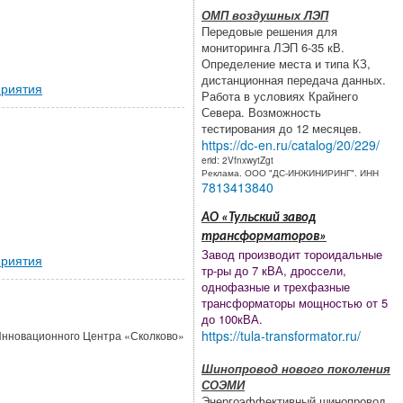
ОМП воздушных ЛЭП
Передовые решения для
мониторинга ЛЭП 6-35 кВ.
Определение места и типа КЗ,
дистанционная передача данных.
риятия
Работа в условиях Крайнего
Севера. Возможность
тестирования до 12 месяцев.
https://dc-en.ru/catalog/20/229/
erid: 2VfnxwytZgt
Реклама. ООО "ДС-ИНЖИНИРИНГ". ИНН
7813413840
АО «Тульский завод
трансформаторов»
Завод производит тороидальные
риятия
тр-ры до 7 кВА, дроссели,
однофазные и трехфазные
трансформаторы мощностью от 5
до 100кВА.
https://tula-transformator.ru/
ия Инновационного Центра «Сколково»
Шинопровод нового поколения
СОЭМИ
Энергоэффективный шинопровод