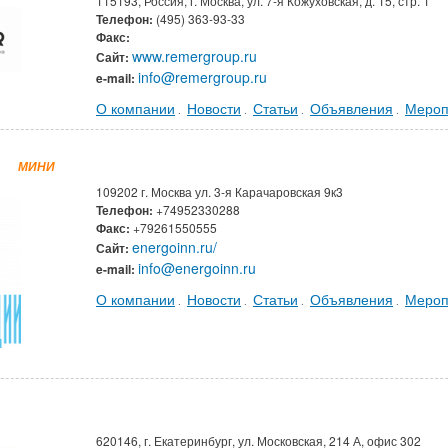
115193, Россия, г. Москва, ул. 7-я Кожуховская, д. 15, стр. 1
Телефон:
(495) 363-93-33
Факс:
www.remergroup.ru
Сайт:
info@remergroup.ru
e-mail:
О компании
Новости
Статьи
Объявления
Мероп
.
.
.
.
МИНИ
109202 г. Москва ул. 3-я Карачаровская 9к3
Телефон:
+74952330288
Факс:
+79261550555
energoinn.ru/
Сайт:
info@energoinn.ru
e-mail:
О компании
Новости
Статьи
Объявления
Мероп
.
.
.
.
620146, г. Екатеринбург, ул. Московская, 214 А, офис 302