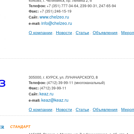
454085, г. Челябинск, пр. Ленина 2, б
Телефон:
+7 (351) 777-34-64, 239-90-31, 247-65-94
Факс:
+7 (351) 246-15-19
www.chelzeo.ru
Сайт:
info@chelzeo.ru
e-mail:
О компании
Новости
Статьи
Объявления
Мероп
.
.
.
.
305000, г. КУРСК, ул. ЛУНАЧАРСКОГО, 8
Телефон:
(4712) 39-99-11 (многоканальный)
Факс:
(4712) 39-99-11
keaz.ru
Сайт:
keaz@keaz.ru
e-mail:
О компании
Новости
Статьи
Объявления
Мероп
.
.
.
.
ER
СТАНДАРТ