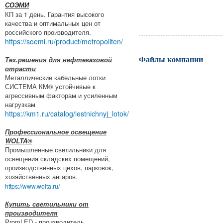
продукции
СОЭМИ
КП за 1 день. Гарантия высокого
качества и оптимальных цен от
российского производителя.
https://soemi.ru/product/metropoliten/
Файлы компании
Тех.решения для нефтегазовой
отрасти
Металлические кабельные лотки
СИСТЕМА КМ® устойчивые к
агрессивным факторам и усиленным
нагрузкам
https://km1.ru/catalog/lestnichnyj_lotok/
Профессиональное освещение
WOLTA®
Промышленные светильники для
освещения складских помещений,
производственных цехов, парковок,
хозяйственных ангаров.
https://www.wolta.ru/
Купить светильники от
производителя
PromLED - производитель