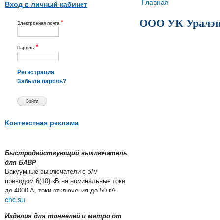
Вы здесь
Главная
Вход в личный кабинет
ООО УК Уралэн
*
Электронная почта
*
Пароль
комкомплексно
решение от
Регистрация
Забыли пароль?
технической
консультации и
разработки
Контекстная реклама
проекта до пос
и монтажа
Быстродействующий выключатель
для БАВР
электротехниче
Вакуумные выключатели с э/м
кабельно-
приводом 6(10) кВ на номинальные токи
до 4000 А, токи отключения до 50 кА
проводниковой
chc.su
светотехническ
Изделия для тоннелей и метро от