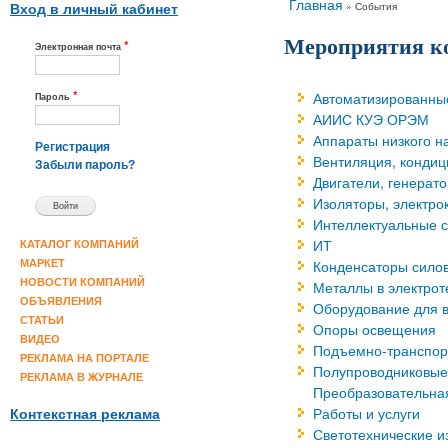
Вы здесь
Главная
»
События
Вход в личный кабинет
Мероприятия к
*
Электронная почта
*
Автоматизированны
Пароль
АИИС КУЭ ОРЭМ
Аппараты низкого 
Регистрация
Вентиляция, кондиц
Забыли пароль?
Двигатели, генерат
Изоляторы, электро
Интеллектуальные с
ИТ
КАТАЛОГ КОМПАНИЙ
Конденсаторы силов
МАРКЕТ
НОВОСТИ КОМПАНИЙ
Металлы в электрот
ОБЪЯВЛЕНИЯ
Оборудование для в
СТАТЬИ
Опоры освещения
ВИДЕО
Подъемно-транспорт
РЕКЛАМА НА ПОРТАЛЕ
Полупроводниковые
РЕКЛАМА В ЖУРНАЛЕ
Преобразовательная
Работы и услуги
Контекстная реклама
Светотехнические и