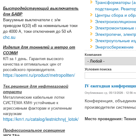
Трансформаторы (а
подстанции. Реакто
Быстродействующий выключатель
для БАВР
Центры сбора и об
Вакуумные выключатели с э/м
Электроизоляционн
приводом 6(10) кВ на номинальные токи
Электромонтажные и
до 4000 А, токи отключения до 50 кА
Электропечи, элект
chc.su
Электроугольные и
Энергосбережение
Изделия для тоннелей и метро от
СОЭМИ
Компания
КП за 1 день. Гарантия высокого
качества и оптимальных цен от
российского производителя.
Условия поиска
https://soemi.ru/product/metropoliten/
IV ежегодная конференц
Тех.решения для нефтегазовой
отрасти
Опубликовано ср, 05/13/2026 - 12:56 
Металлические кабельные лотки
Конференция, объединяю
СИСТЕМА КМ® устойчивые к
производители системны
агрессивным факторам и усиленным
нагрузкам
https://km1.ru/catalog/lestnichnyj_lotok/
​Место проведения: Техно
Профессиональное освещение
WOLTA®