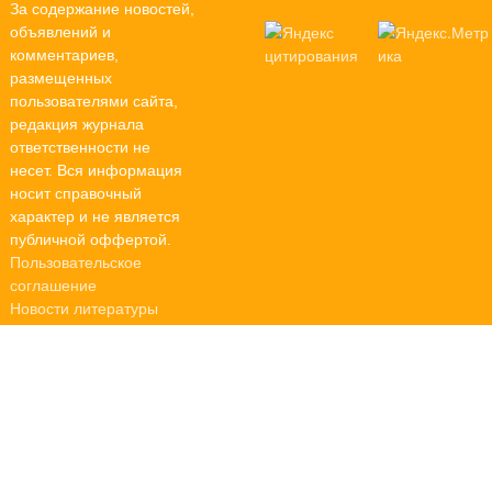
За содержание новостей,
объявлений и
комментариев,
размещенных
пользователями сайта,
редакция журнала
ответственности не
несет. Вся информация
носит справочный
характер и не является
публичной оффертой.
Пользовательское
соглашение
Новости литературы